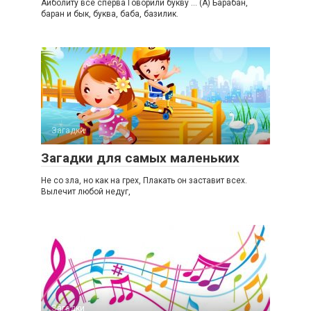
Айболиту все сперва Говорили букву … (А) Барабан,
баран и бык, буква, баба, базилик.
Загадки
Загадки для самых маленьких
Не со зла, но как на грех, Плакать он заставит всех.
Вылечит любой недуг,
Загадки