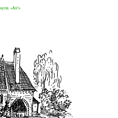
ула: «Ах!»