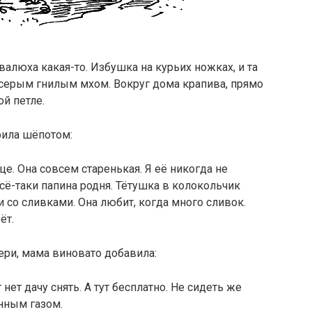
валюха какая-то. Избушка на курьих ножках, и та
 серым гнилым мхом. Вокруг дома крапива, прямо
ой петле.
рила шёпотом:
це. Она совсем старенькая. Я её никогда не
Всё-таки папина родня. Тётушка в колокольчик
и со сливками. Она любит, когда много сливок.
ёт.
ери, мама виновато добавила:
 нет дачу снять. А тут бесплатно. Не сидеть же
нным газом.