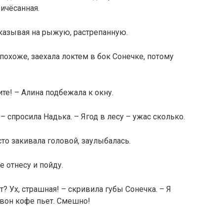
ричёсанная.
 указывая на рыжую, растрепанную.
 похоже, заехала локтем в бок Сонечке, потому
тите! – Алина подбежала к окну.
– спросила Надька. – Ягод в лесу – ужас сколько.
сто закивала головой, заулыбалась.
е отнесу и пойду.
ит? Ух, страшная! – скривила губы Сонечка. – Я
 вон кофе пьет. Смешно!