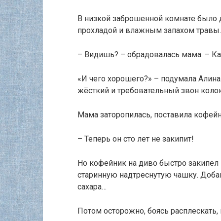
В низкой заброшенной комнате было д
прохладой и влажным запахом травы.
– Видишь? – обрадовалась мама. – К
«И чего хорошего?» – подумала Алина
жёсткий и требовательный звон коло
Мама заторопилась, поставила кофейн
– Теперь он сто лет не закипит!
Но кофейник на диво быстро закипел
старинную надтреснутую чашку. Добав
сахара…
Потом осторожно, боясь расплескать,