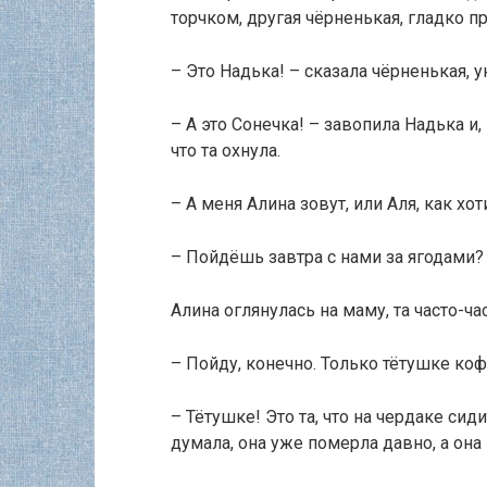
торчком, другая чёрненькая, гладко п
– Это Надька! – сказала чёрненькая,
– А это Сонечка! – завопила Надька и,
что та охнула.
– А меня Алина зовут, или Аля, как хо
– Пойдёшь завтра с нами за ягодами? 
Алина оглянулась на маму, та часто-ча
– Пойду, конечно. Только тётушке коф
– Тётушке! Это та, что на чердаке сид
думала, она уже померла давно, а она