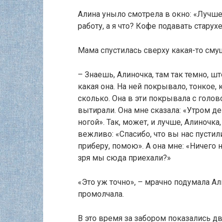
Алина уныло смотрела в окно: «Лучше
работу, а я что? Кофе подавать старух
Мама спустилась сверху какая-то сму
– Знаешь, Алиночка, там так темно, ш
какая она. На ней покрывало, тонкое, 
сколько. Она в эти покрывала с голов
вытирали. Она мне сказала: «Утром де
ногой». Так, может, и лучше, Алиночка
вежливо: «Спасибо, что вы нас пустили
приберу, помою». А она мне: «Ничего 
зря мы сюда приехали?»
«Это уж точно», – мрачно подумала Ал
промолчала.
В это время за забором показались д