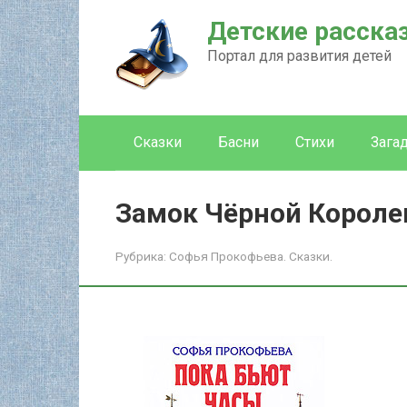
Перейти
Детские расска
к
контенту
Портал для развития детей
Сказки
Басни
Стихи
Зага
Замок Чёрной Корол
Рубрика:
Софья Прокофьева. Сказки.