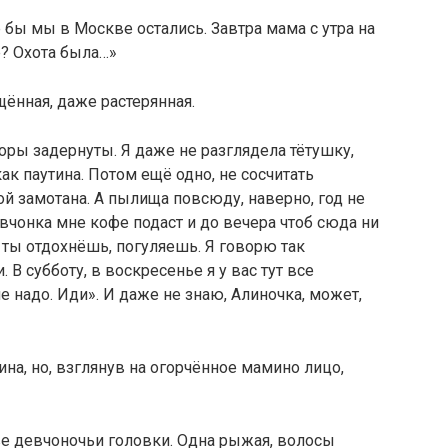
 бы мы в Москве остались. Завтра мама с утра на
е? Охота была…»
щённая, даже растерянная.
торы задернуты. Я даже не разглядела тётушку,
как паутина. Потом ещё одно, не сосчитать
ой замотана. А пылища повсюду, наверно, год не
вчонка мне кофе подаст и до вечера чтоб сюда ни
, ты отдохнёшь, погуляешь. Я говорю так
. В субботу, в воскресенье я у вас тут все
не надо. Иди». И даже не знаю, Алиночка, может,
ина, но, взглянув на огорчённое мамино лицо,
ве девчоночьи головки. Одна рыжая, волосы