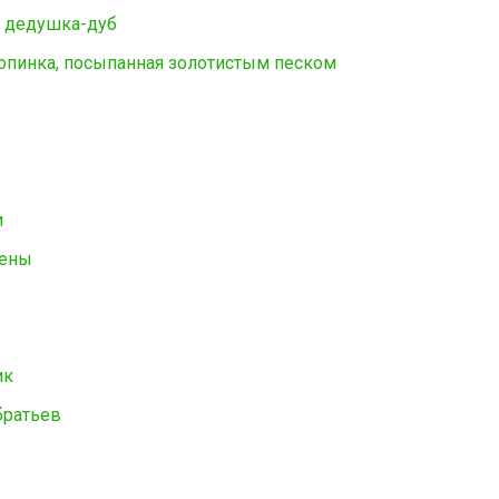
и дедушка-дуб
ропинка, посыпанная золотистым песком
и
тены
ик
братьев