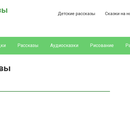
зы
Детские рассказы
Сказки на н
дки
Рассказы
Аудиосказки
Рисование
Р
евы