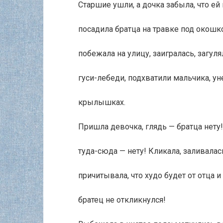
Старшие ушли, а дочка забыла, что ей
посадила братца на травке под окошко
побежала на улицу, заигралась, загуля
гуси-лебеди, подхватили мальчика, ун
крылышках.
Пришла девочка, глядь — братца нету!
туда-сюда — нету! Кликала, заливалас
причитывала, что худо будет от отца и
братец не откликнулся!