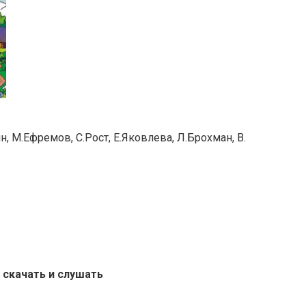
н, М.Ефремов, С.Рост, Е.Яковлева, Л.Брохман, В.
 скачать и слушать