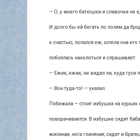
— О, у моего батюшки и сливочки не е
И долго бы ей бегать по полям да брод
к счастью, попался еж; хотела она его 
побоялась наколоться и спрашивает:
— Ежик, ежик, не видал ли, куда гуси 
— Вон туда-то! — указал.
Побежала — стоит избушка на курьих н
поворачивается. В избушке сидит баба
жилиная, нога глиняная; сидит и брате