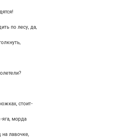
дятся!
ить по лесу, да,
толкнуть,
полетели?
ожках, стоит-
-яга, морда
ц на лавочке,