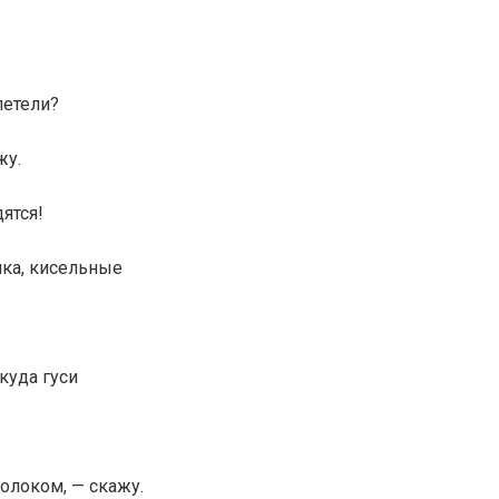
летели?
жу.
ятся!
чка, кисельные
куда гуси
олоком, — скажу.