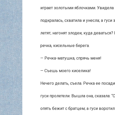
играет золотыми яблочками. Увидела е
подкралась, схватила и унесла; а гуси
летят; нагонят злодеи, куда деваться
речка, кисельные берега.
— Речка-матушка, спрячь меня!
— Съешь моего киселика!
Нечего делать, съела. Речка ее посад
гуси пролетели. Вышла она, сказала: “
опять бежит с братцем; а гуси воротил