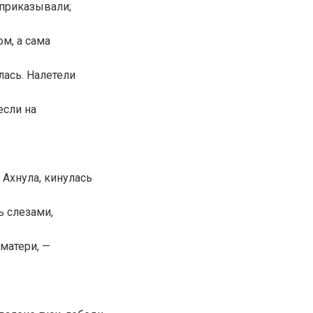
 приказывали;
м, а сама
лась. Налетели
если на
 Ахнула, кинулась
ь слезами,
 матери, —