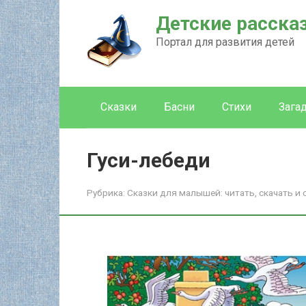
Перейти
Детские расска
к
контенту
Портал для развития детей
Сказки
Басни
Стихи
Зага
Гуси-лебеди
Рубрика:
Сказки для малышей: читать, скачать и