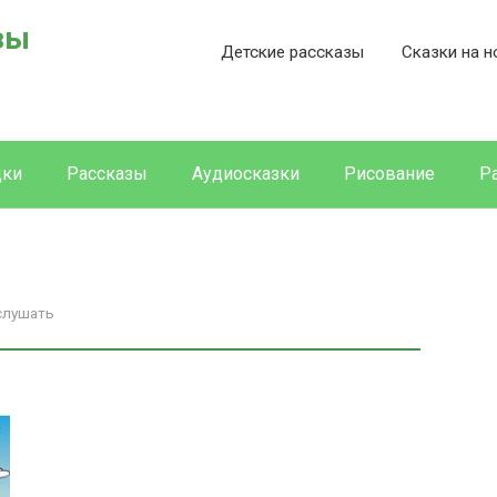
зы
Детские рассказы
Сказки на н
дки
Рассказы
Аудиосказки
Рисование
Р
 слушать