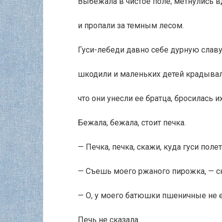
Выбежала в чистое поле; метнулись в
и пропали за темным лесом.
Гуси-лебеди давно себе дурную славу
шкодили и маленьких детей крадывали
что они унесли ее братца, бросилась и
Бежала, бежала, стоит печка.
— Печка, печка, скажи, куда гуси поле
— Съешь моего ржаного пирожка, — с
— О, у моего батюшки пшеничные не е
Печь не сказала.