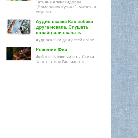
Татьяна Александрова.
"Домовенок Кузька" - читать и
слушать.
Аудио сказка Как собака
друга искала. Слушать
онлайн или скачать
Аудиосказки для детей online
Решение Феи
Фейные сказки читать. Стихи
Константина Бальмонта.