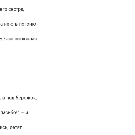
го сестра,
 за нею в погоню
? Бежит молочная
ила под бережок,
Спасибо!” — и
ись, летят