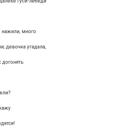
далеке гуси-лебеди
 нажили, много
; девочка угадала,
х догонять.
тели?
кажу.
дятся!