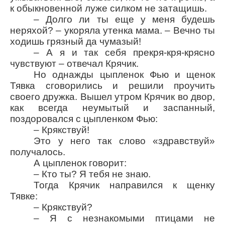
к обыкновенной луже силком не затащишь.
– Долго ли ты еще у меня будешь
неряхой? – укоряла утенка мама. – Вечно ты
ходишь грязный да чумазый!
– А я и так себя прекря-кря-крясно
чувствуют – отвечал Крячик.
Но однажды цыпленок Фью и щенок
Тявка сговорились и решили проучить
своего дружка. Вышел утром Крячик во двор,
как всегда неумытый и заспанный,
поздоровался с цыпленком Фью:
– Крякcтвуй!
Это у него так слово «здравствуй»
получалось.
А цыпленок говорит:
– Кто ты? Я тебя не знаю.
Тогда Крячик направился к щенку
Тявке:
– Крякствуй?
– Я с незнакомыми птицами не