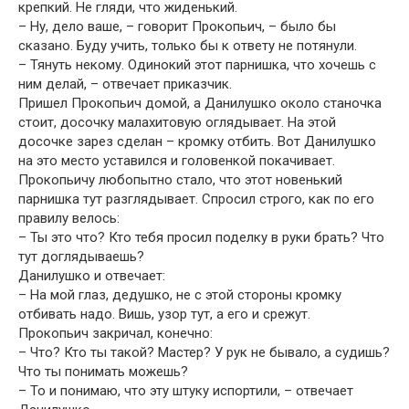
крепкий. Не гляди, что жиденький.
– Ну, дело ваше, – говорит Прокопьич, – было бы
сказано. Буду учить, только бы к ответу не потянули.
– Тянуть некому. Одинокий этот парнишка, что хочешь с
ним делай, – отвечает приказчик.
Пришел Прокопьич домой, а Данилушко около станочка
стоит, досочку малахитовую оглядывает. На этой
досочке зарез сделан – кромку отбить. Вот Данилушко
на это место уставился и головенкой покачивает.
Прокопьичу любопытно стало, что этот новенький
парнишка тут разглядывает. Спросил строго, как по его
правилу велось:
– Ты это что? Кто тебя просил поделку в руки брать? Что
тут доглядываешь?
Данилушко и отвечает:
– На мой глаз, дедушко, не с этой стороны кромку
отбивать надо. Вишь, узор тут, а его и срежут.
Прокопьич закричал, конечно:
– Что? Кто ты такой? Мастер? У рук не бывало, а судишь?
Что ты понимать можешь?
– То и понимаю, что эту штуку испортили, – отвечает