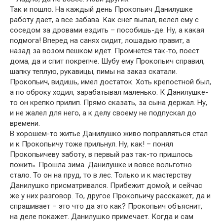
Так и пошло. На каждый день Прокопьич Данилушке
работу дает, а все забава. Как снег выпал, велел ему с
соседом за дровами ездить – пособишь-де. Ну, а какая
подмога! Вперед на санях сидит, лошадью правит, а
назад за возом пешком идет. Промнется так-то, поест
дома, да и спит покрепче. Шубу ему Прокопьич справил,
шапку теплую, рукавицы, пимы на заказ скатали.
Прокопьич, видишь, имел достаток. Хоть крепостной был,
а по оброку ходил, зарабатывал маленько. К Данилушке-
то он крепко прилип. Прямо сказать, за сына держал. Ну,
и не жалел для него, а к делу своему не подпускал до
времени.
В хорошем-то житье Данилушко живо поправляться стал
и к Прокопьичу тоже прильнул. Ну, как! – понял
Прокопьичеву заботу, в первый раз так-то пришлось
пожить. Прошла зима. Данилушке и вовсе вольготно
стало. То он на пруд, то в лес. Только и к мастерству
Данилушко присматривался. Прибежит домой, и сейчас
же у них разговор. То, другое Прокопьичу расскажет, да и
спрашивает – это что да это как? Прокопьич объяснит,
на деле покажет. Данилушко примечает. Когда и сам