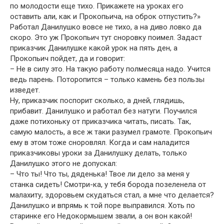
по молодости еще тихо. Прикажете на уроках его
оставить али, как и Прокопьича, на оброк отпустить?»
Работал Данилушко вовсе не тихо, а на диво ловко да
скоро. Это уж Прокопьич тут сноровку поимел. Задаст
приказчик Данилушке какой урок на пять ден, а
Прокопьич пойдет, да и говорит:
– Не в силу это. На такую работу полмесяца надо. Учится
ведь парень. Поторопится – только камень без пользы
изведет.
Ну, приказчик поспорит сколько, а дней, глядишь,
прибавит. Данилушко и работал без натуги. Поучился
даже потихоньку от приказчика читать, писать. Так,
самую малость, а все ж таки разумел грамоте. Прокопьич
ему в этом тоже сноровлял. Когда и сам наладится
приказчиковы уроки за Данилушку делать, только
Данилушко этого не допускал:
– Что ты! Что ты, дяденька! Твое ли дело за меня у
станка сидеть! Смотри-ка, у тебя борода позеленела от
малахиту, здоровьем скудаться стал, а мне что делается?
Данилушко и впрямь к той поре выправился. Хоть по
старинке его Недокормышем звали, а он вон какой!