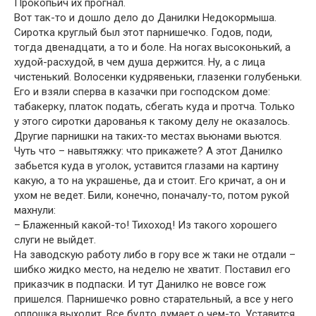
Прокопьич их прогнал.
Вот так-то и дошло дело до Данилки Недокормыша.
Сиротка круглый был этот парнишечко. Годов, поди,
тогда двенадцати, а то и боле. На ногах высоконький, а
худой-расхудой, в чем душа держится. Ну, а с лица
чистенький. Волосенки кудрявеньки, глазенки голубеньки.
Его и взяли сперва в казачки при господском доме:
табакерку, платок подать, сбегать куда и протча. Только
у этого сиротки дарованья к такому делу не оказалось.
Другие парнишки на таких-то местах вьюнами вьются.
Чуть что – навытяжку: что прикажете? А этот Данилко
забьется куда в уголок, уставится глазами на картину
какую, а то на украшенье, да и стоит. Его кричат, а он и
ухом не ведет. Били, конечно, поначалу-то, потом рукой
махнули:
– Блаженный какой-то! Тихоход! Из такого хорошего
слуги не выйдет.
На заводскую работу либо в гору все ж таки не отдали –
шибко жидко место, на неделю не хватит. Поставил его
приказчик в подпаски. И тут Данилко не вовсе гож
пришелся. Парнишечко ровно старательный, а все у него
оплошка выходит. Все будто думает о чем-то. Уставится