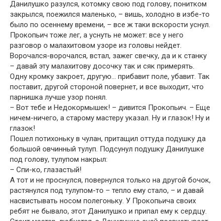
Данилушко разулся, котомку свою под голову, понитком
закрылся, поежился маленько, – вишь, холодно в избе-то
было по осеннему времени, – все ж таки вскорости уснул.
Прокопьич тоже лег, а уснуть не может: все у него
разговор о малахитовом узоре из головы нейдет.
Ворочался-ворочался, встал, зажег свечку, да и к станку
– давай эту малахитову досочку так и сяк примерять.
Одну кромку закроет, другую… прибавит поле, убавит. Так
поставит, другой стороной повернет, и все выходит, что
парнишка лучше узор понял.
– Вот тебе и Недокормышек! – дивится Прокопьич. – Еще
ничем-ничего, а старому мастеру указал. Ну и глазок! Ну и
глазок!
Пошел потихоньку в чулан, притащил оттуда подушку да
большой овчинный тулуп. Подсунул подушку Данилушке
под голову, тулупом накрыл:
– Спи-ко, глазастый!
А тот и не проснулся, повернулся только на другой бочок,
растянулся под тулупом-то – тепло ему стало, – и давай
насвистывать носом полегоньку. У Прокопьича своих
ребят не бывало, этот Данилушко и припал ему к сердцу.