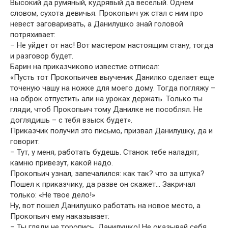
Высокий да румяный, кудрявый да веселый. Однем
словом, сухота девичья. Прокопьич уж стал с ним про
невест заговаривать, а Данилушко знай головой
потряхивает:
– Не уйдет от нас! Вот мастером настоящим стану, тогда
и разговор будет.
Барин на приказчиково известие отписал:
«Пусть тот Прокопьичев выученик Данилко сделает еще
точеную чашу на ножке для моего дому. Тогда погляжу –
на оброк отпустить али на уроках держать. Только ты
гляди, чтоб Прокопьич тому Данилке не пособлял. Не
доглядишь – с тебя взыск будет».
Приказчик получил это письмо, призвал Данилушку, да и
говорит:
– Тут, у меня, работать будешь. Станок тебе наладят,
камню привезут, какой надо.
Прокопьич узнал, запечалился: как так? что за штука?
Пошел к приказчику, да разве он скажет… Закричал
только: «Не твое дело!»
Ну, вот пошел Данилушко работать на новое место, а
Прокопьич ему наказывает:
– Ты гляди не торопись, Данилушко! Не оказывай себя.