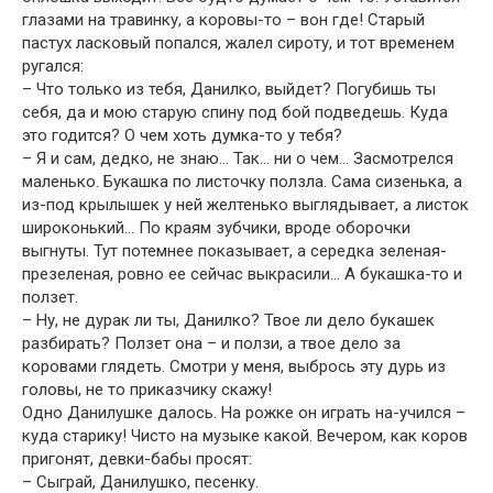
глазами на травинку, а коровы-то – вон где! Старый
пастух ласковый попался, жалел сироту, и тот временем
ругался:
– Что только из тебя, Данилко, выйдет? Погубишь ты
себя, да и мою старую спину под бой подведешь. Куда
это годится? О чем хоть думка-то у тебя?
– Я и сам, дедко, не знаю… Так… ни о чем… Засмотрелся
маленько. Букашка по листочку ползла. Сама сизенька, а
из-под крылышек у ней желтенько выглядывает, а листок
широконький… По краям зубчики, вроде оборочки
выгнуты. Тут потемнее показывает, а середка зеленая-
презеленая, ровно ее сейчас выкрасили… А букашка-то и
ползет.
– Ну, не дурак ли ты, Данилко? Твое ли дело букашек
разбирать? Ползет она – и ползи, а твое дело за
коровами глядеть. Смотри у меня, выбрось эту дурь из
головы, не то приказчику скажу!
Одно Данилушке далось. На рожке он играть на-учился –
куда старику! Чисто на музыке какой. Вечером, как коров
пригонят, девки-бабы просят:
– Сыграй, Данилушко, песенку.