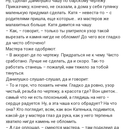
Ну, сделал Данилушко чашу по барскому чертежу.
Приказчику, конечно, не сказали, а дома у себя гулянку
маленькую придумал сделать. Катя – невеста-то – с
родителями пришла, еще которые… из мастеров же
малахитных больше. Катя дивится на чашу.
– Как, – говорит, – только ты ухитрился узор такой
вырезать и камня нигде не обломил! До чего все гладко
да чисто обточено!
Мастера тоже одобряют:
– В аккурат-де по чертежу. Придраться не к чему. Чисто
сработано. Лучше не сделать, да и скоро. Так-то
работать станешь – пожалуй, нам тяжело за тобой
тянуться.
Данилушко слушал-слушал, да и говорит:
– То и горе, что похаять нечем. Гладко да ровно, узор
чистый, резьба по чертежу, а красота где? Вон цветок…
самый что ни есть плохонький, а глядишь на него –
сердце радуется. Ну, а эта чаша кого обрадует? На что
она? Кто поглядит, всяк, как вон Катенька, подивится,
какой-де у мастера глаз да рука, как у него терпенья
хватило нигде камень не обломить.
– А где оплошал, – смеются мастера, – там подклеил да