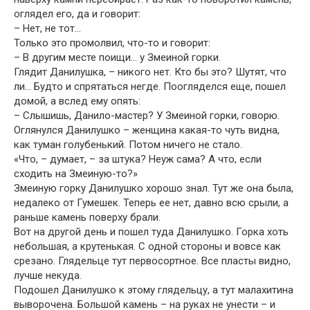
оглядел его, да и говорит:
– Нет, не тот…
Только это промолвил, что-то и говорит:
– В другим месте поищи… у Змеиной горки.
Глядит Данилушка, – никого нет. Кто бы это? Шутят, что
ли… Будто и спрятаться негде. Поогляделся еще, пошел
домой, а вслед ему опять:
– Слышишь, Данило-мастер? У Змеиной горки, говорю.
Оглянулся Данилушко – женщина какая-то чуть видна,
как туман голубенький. Потом ничего не стало.
«Что, – думает, – за штука? Неуж сама? А что, если
сходить на Змеиную-то?»
Змеиную горку Данилушко хорошо знал. Тут же она была,
недалеко от Гумешек. Теперь ее нет, давно всю срыли, а
раньше камень поверху брали.
Вот на другой день и пошел туда Данилушко. Горка хоть
небольшая, а крутенькая. С одной стороны и вовсе как
срезано. Глядельце тут первосортное. Все пласты видно,
лучше некуда.
Подошел Данилушко к этому глядельцу, а тут малахитина
выворочена. Большой камень – на руках не унести – и