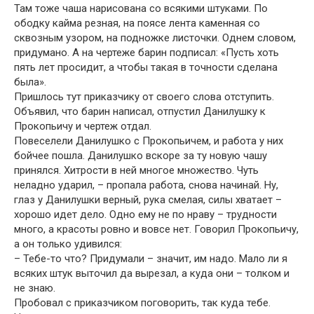
Там тоже чаша нарисована со всякими штуками. По
ободку кайма резная, на поясе лента каменная со
сквозным узором, на подножке листочки. Однем словом,
придумано. А на чертеже барин подписал: «Пусть хоть
пять лет просидит, а чтобы такая в точности сделана
была».
Пришлось тут приказчику от своего слова отступить.
Объявил, что барин написал, отпустил Данилушку к
Прокопьичу и чертеж отдал.
Повеселели Данилушко с Прокопьичем, и работа у них
бойчее пошла. Данилушко вскоре за ту новую чашу
принялся. Хитрости в ней многое множество. Чуть
неладно ударил, – пропала работа, снова начинай. Ну,
глаз у Данилушки верный, рука смелая, силы хватает –
хорошо идет дело. Одно ему не по нраву – трудности
много, а красоты ровно и вовсе нет. Говорил Прокопьичу,
а он только удивился:
– Тебе-то что? Придумали – значит, им надо. Мало ли я
всяких штук выточил да вырезал, а куда они – толком и
не знаю.
Пробовал с приказчиком поговорить, так куда тебе.