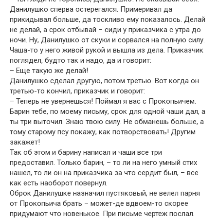
Данилушко сперва остерегался. Примеривал да
прикидывал больше, да тоскливо ему показалось. Делай
не делай, а срок отбывай – сиди у приказчика с утра до
ночи. Ну, Данилушко от скуки и сорвался на полную силу.
Чаша-то у него живой рукой и вышла из дела. Приказчик
поглядел, будто так и надо, да и говорит:
– Еще такую же делай!
Данилушко сделал другую, потом третью. Вот когда он
третью-то кончил, приказчик и говорит:
– Теперь не увернешься! Поймал я вас с Прокопьичем.
Барин тебе, по моему письму, срок для одной чаши дал, а
ты три выточил. Знаю твою силу. Не обманешь больше, а
тому старому псу покажу, как потворствовать! Другим
закажет!
Так об этом и барину написал и чаши все три
предоставил. Только барин, – то ли на него умный стих
нашел, то ли он на приказчика за что сердит был, – все
как есть наоборот повернул.
Оброк Данилушке назначил пустяковый, не велел парня
от Прокопьича брать – может-де вдвоем-то скорее
придумают что новенькое. При письме чертеж послал.