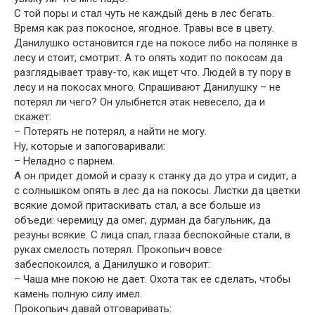
С той поры и стал чуть не каждый день в лес бегать.
Время как раз покосное, ягодное. Травы все в цвету.
Данилушко остановится где на покосе либо на полянке в
лесу и стоит, смотрит. А то опять ходит по покосам да
разглядывает траву-то, как ищет что. Людей в ту пору в
лесу и на покосах много. Спрашивают Данилушку – не
потерял ли чего? Он улыбнется этак невесело, да и
скажет:
– Потерять не потерял, а найти не могу.
Ну, которые и запоговаривали:
– Неладно с парнем.
А он придет домой и сразу к станку да до утра и сидит, а
с солнышком опять в лес да на покосы. Листки да цветки
всякие домой притаскивать стал, а все больше из
объеди: черемицу да омег, дурман да багульник, да
резуны всякие. С лица спал, глаза беспокойные стали, в
руках смелость потерял. Прокопьич вовсе
забеспокоился, а Данилушко и говорит:
– Чаша мне покою не дает. Охота так ее сделать, чтобы
камень полную силу имел.
Прокопьич давай отговаривать: