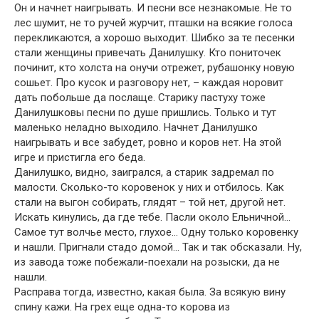
Он и начнет наигрывать. И песни все незнакомые. Не то
лес шумит, не то ручей журчит, пташки на всякие голоса
перекликаются, а хорошо выходит. Шибко за те песенки
стали женщины привечать Данилушку. Кто пониточек
починит, кто холста на онучи отрежет, рубашонку новую
сошьет. Про кусок и разговору нет, – каждая норовит
дать побольше да послаще. Старику пастуху тоже
Данилушковы песни по душе пришлись. Только и тут
маленько неладно выходило. Начнет Данилушко
наигрывать и все забудет, ровно и коров нет. На этой
игре и пристигла его беда.
Данилушко, видно, заигрался, а старик задремал по
малости. Сколько-то коровенок у них и отбилось. Как
стали на выгон собирать, глядят – той нет, другой нет.
Искать кинулись, да где тебе. Пасли около Ельничной…
Самое тут волчье место, глухое… Одну только коровенку
и нашли. Пригнали стадо домой… Так и так обсказали. Ну,
из завода тоже побежали-поехали на розыски, да не
нашли.
Расправа тогда, известно, какая была. За всякую вину
спину кажи. На грех еще одна-то корова из