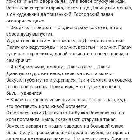
приказчичьего двора была. Тут и вовсе спуску не жди.
Растянули сперва старика, потом и до Данилушки дошло,
а он худенький да тощенький. Господский палач
оговорился даже:
– Экой-то, – говорит, – с одного разу сомлеет, а то и
вовсе душу выпустит.
Ударил все ж таки – не пожалел, а Данилушко молчит.
Палач его вдругорядь – молчит, втретьи – молчит. Палач
тут и расстервенился, давай полысать со всего плеча, а
сам кричит:
– Я тебя, молчуна, доведу… Дашь голос… Дашь!
Данилушко дрожит весь, слезы каплют, а молчит.
Закусил губенку-то и укрепился. Так и сомлел, а словечка
от него не слыхали. Приказчик, – он тут же, конечно,
был, – удивился:
– Какой еще терпеливый выискался! Теперь знаю, куда
его поставить, коли живой останется.
Отлежался-таки Данилушко. Бабушка Вихориха его на
ноги поставила. Была, сказывают, старушка такая.
Заместо лекаря по нашим заводам на большой славе
была. Силу в травах знала: которая от зубов, которая от
надсады, которая от ломоты… Ну, все как есть. Сама те