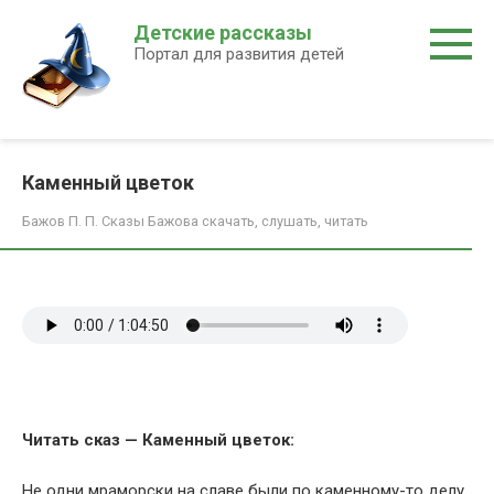
Перейти
Детские рассказы
к
Портал для развития детей
контенту
Каменный цветок
Бажов П. П. Сказы Бажова скачать, слушать, читать
Читать сказ — Каменный цветок:
Не одни мраморски на славе были по каменному-то делу.