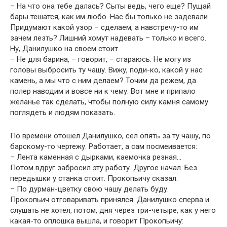
– На что она тебе далась? Сыты ведь, чего еще? Пущай
бары тешатся, как им любо. Нас бы только не задевали.
Придумают какой узор – сделаем, а навстречу-то им
зачем лезть? Лишний хомут надевать – только и всего.
Ну, Данилушко на своем стоит.
– Не для барина, – говорит, – стараюсь. Не могу из
головы выбросить ту чашу. Вижу, поди-ко, какой у нас
камень, а мы что с ним делаем? Точим да режем, да
полер наводим и вовсе ни к чему. Вот мне и припало
желанье так сделать, чтобы полную силу камня самому
поглядеть и людям показать.
По времени отошел Данилушко, сел опять за ту чашу, по
барскому-то чертежу. Работает, а сам посмеивается:
– Лента каменная с дырками, каемочка резная…
Потом вдруг забросил эту работу. Другое начал. Без
передышки у станка стоит. Прокопьичу сказал:
– По дурман-цветку свою чашу делать буду.
Прокопьич отговаривать принялся. Данилушко сперва и
слушать не хотел, потом, дня через три-четыре, как у него
какая-то оплошка вышла, и говорит Прокопьичу: