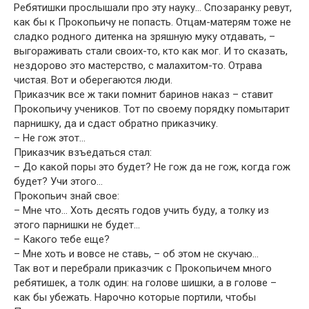
Ребятишки прослышали про эту науку… Спозаранку ревут,
как бы к Прокопьичу не попасть. Отцам-матерям тоже не
сладко родного дитенка на зряшную муку отдавать, –
выгораживать стали своих-то, кто как мог. И то сказать,
нездорово это мастерство, с малахитом-то. Отрава
чистая. Вот и оберегаются люди.
Приказчик все ж таки помнит баринов наказ – ставит
Прокопьичу учеников. Тот по своему порядку помытарит
парнишку, да и сдаст обратно приказчику.
– Не гож этот…
Приказчик взъедаться стал:
– До какой поры это будет? Не гож да не гож, когда гож
будет? Учи этого…
Прокопьич знай свое:
– Мне что… Хоть десять годов учить буду, а толку из
этого парнишки не будет…
– Какого тебе еще?
– Мне хоть и вовсе не ставь, – об этом не скучаю…
Так вот и перебрали приказчик с Прокопьичем много
ребятишек, а толк один: на голове шишки, а в голове –
как бы убежать. Нарочно которые портили, чтобы