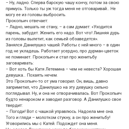
– Ну, ладно. Сперва барскую чашу кончу, потом за свою
примусь. Только ты уж тогда меня не отговаривай… Не
могу ее из головы выбросить.
Прокопьич отвечает:
– Ладно, мешать не стану, – а сам думает: «Уходится
парень, забудет. Женить его надо. Вот что! Лишняя дурь
из головы вылетит, как семьей обзаведется».
Занялся Данилушко чашей. Работы с ней много – в один
год не укладешь. Работает усердно, про дурман-цветок
не поминает. Прокопьич и стал про женитьбу
заговаривать:
– Вот хоть бы Катя Летемина – чем не невеста? Хорошая
девушка… Похаять нечем.
Это Прокопьич-то от ума говорил. Он, вишь, давно
заприметил, что Данилушко на эту девушку сильно
поглядывал. Ну, и она не отворачивалась. Вот Прокопьич
будто ненароком и заводил разговор. А Данилушко свое
твердит:
– Погоди! Вот с чашкой управлюсь. Надоела мне она.
Того и гляди – молотком стукну, а он про женитьбу!
Уговорились мы с Катей. Подождет она меня.