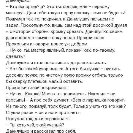
Данилушко.
– Кто испортил? а? Это ты, сопляк, мне – первому
мастеру!.. Да я тебе такую порчу покажу… жив не будешь!
Пошумел так-то, покричал, а Данилушку пальцем не
задел. Прокопьич-то, вишь, сам над этой досочкой думал
– с которой стороны кромку срезать. Данилушко своим
разговором в самую точку попал. Прокричался
Прокопьич и говорит вовсе уж добром:
– Ну-ко, ты, мастер явленый, покажи, как, по-твоему,
сделать?
Данилушко и стал показывать да рассказывать:
– Вот бы какой узор вышел. А того бы лучше – пустить
досочку поуже, по чистому полю кромку отбить, только
бы сверху плетешок малый оставить.
Прокопьич знай покрикивает:
– Ну-ну… Как же! Много ты понимаешь. Накопил – не
просыпь! – А про себя думает: «Верно парнишка говорит.
Из такого, пожалуй, толк будет. Только учить-то его как?
Стукни разок – он и ноги протянет».
Подумал так, да и спрашивает:
– Ты хоть чей, экий ученый?
Данилушко и рассказал про себя.