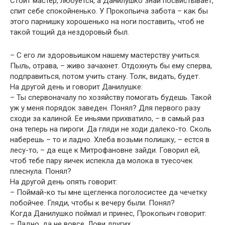
Стоит мастер, любуется, а Данилушко знай посвистывает,
спит себе спокойненько. У Прокопьича забота – как бы
этого парнишку хорошенько на ноги поставить, чтоб не
такой тощий да нездоровый был.
– С его ли здоровьишком нашему мастерству учиться.
Пыль, отрава, – живо зачахнет. Отдохнуть бы ему сперва,
подправиться, потом учить стану. Толк, видать, будет.
На другой день и говорит Данилушке:
– Ты спервоначалу по хозяйству помогать будешь. Такой
уж у меня порядок заведен. Понял? Для первого разу
сходи за калиной. Ее иньями прихватило, – в самый раз
она теперь на пироги. Да гляди не ходи далеко-то. Сколь
наберешь – то и ладно. Хлеба возьми полишку, – естся в
лесу-то, – да еще к Митрофановне зайди. Говорил ей,
чтоб тебе пару яичек испекла да молока в туесочек
плеснула. Понял?
На другой день опять говорит:
– Поймай-ко ты мне щегленка поголосистее да чечетку
побойчее. Гляди, чтобы к вечеру были. Понял?
Когда Данилушко поймал и принес, Прокопьич говорит:
– Ладно, да не вовсе. Лови других.