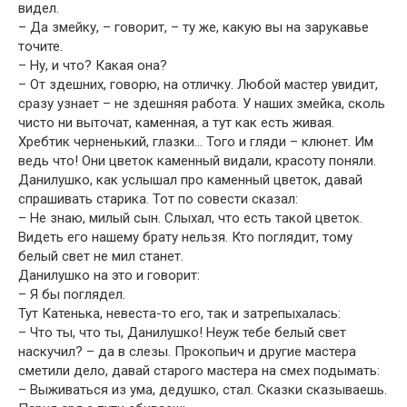
видел.
– Да змейку, – говорит, – ту же, какую вы на зарукавье
точите.
– Ну, и что? Какая она?
– От здешних, говорю, на отличку. Любой мастер увидит,
сразу узнает – не здешняя работа. У наших змейка, сколь
чисто ни выточат, каменная, а тут как есть живая.
Хребтик черненький, глазки… Того и гляди – клюнет. Им
ведь что! Они цветок каменный видали, красоту поняли.
Данилушко, как услышал про каменный цветок, давай
спрашивать старика. Тот по совести сказал:
– Не знаю, милый сын. Слыхал, что есть такой цветок.
Видеть его нашему брату нельзя. Кто поглядит, тому
белый свет не мил станет.
Данилушко на это и говорит:
– Я бы поглядел.
Тут Катенька, невеста-то его, так и затрепыхалась:
– Что ты, что ты, Данилушко! Неуж тебе белый свет
наскучил? – да в слезы. Прокопьич и другие мастера
сметили дело, давай старого мастера на смех подымать:
– Выживаться из ума, дедушко, стал. Сказки сказываешь.