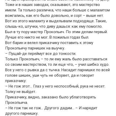
Тоже и в наших заводах, сказывают, это мастерство
имели. Та только различка, что наши больше с малахитом
вожгались, как его было довольно, и сорт – выше нет.
Вот из этого малахиту и выделывали подходяще. Такие,
слышь-ко, штучки, что диву дашься: как ему помогло.
Был в ту пору мастер Прокопьич. По этим делам первый.
Лучше его никто не мог. В пожилых годах был.
Вот барин и велел приказчику поставить к этому
Прокопьичу парнишек на выучку.
– Пущай-де переймут все до тонкости.
Только Прокопьич, – то ли ему жаль было расставаться
со своим мастерством, то ли еще что, – учил шибко худо.
Все у него с рывка да с тычка. Насадит парнишке по всей
голове шишек, уши чуть не оборвет, да и говорит
приказчику:
– Не гож этот… Глаз у него неспособный, рука не несет.
Толку не выйдет.
Приказчику, видно, заказано было ублаготворять
Прокопьича.
– Не гож так не гож… Другого дадим… – И нарядит
другого парнишку.