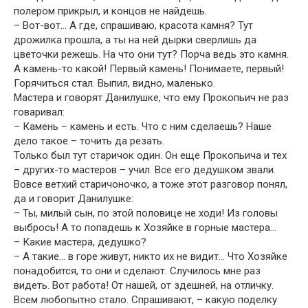
полером прикрыл, и концов не найдешь.
– Вот-вот… А где, спрашиваю, красота камня? Тут
дрожилка прошла, а ты на ней дырки сверлишь да
цветочки режешь. На что они тут? Порча ведь это камня.
А камень-то какой! Первый камень! Понимаете, первый!
Горячиться стал. Выпил, видно, маленько.
Мастера и говорят Данилушке, что ему Прокопьич не раз
говаривал:
– Камень – камень и есть. Что с ним сделаешь? Наше
дело такое – точить да резать.
Только был тут старичок один. Он еще Прокопьича и тех
– других-то мастеров – учил. Все его дедушком звали.
Вовсе ветхий старичоночко, а тоже этот разговор понял,
да и говорит Данилушке:
– Ты, милый сын, по этой половице не ходи! Из головы
выбрось! А то попадешь к Хозяйке в горные мастера…
– Какие мастера, дедушко?
– А такие… в горе живут, никто их не видит… Что Хозяйке
понадобится, то они и сделают. Случилось мне раз
видеть. Вот работа! От нашей, от здешней, на отличку.
Всем любопытно стало. Спрашивают, – какую поделку