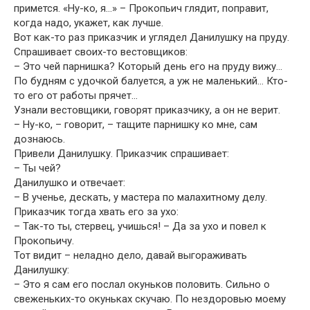
примется. «Ну-ко, я…» – Прокопьич глядит, поправит,
когда надо, укажет, как лучше.
Вот как-то раз приказчик и углядел Данилушку на пруду.
Спрашивает своих-то вестовщиков:
– Это чей парнишка? Который день его на пруду вижу…
По будням с удочкой балуется, а уж не маленький… Кто-
то его от работы прячет…
Узнали вестовщики, говорят приказчику, а он не верит.
– Ну-ко, – говорит, – тащите парнишку ко мне, сам
дознаюсь.
Привели Данилушку. Приказчик спрашивает:
– Ты чей?
Данилушко и отвечает:
– В ученье, дескать, у мастера по малахитному делу.
Приказчик тогда хвать его за ухо:
– Так-то ты, стервец, учишься! – Да за ухо и повел к
Прокопьичу.
Тот видит – неладно дело, давай выгораживать
Данилушку:
– Это я сам его послал окуньков половить. Сильно о
свеженьких-то окуньках скучаю. По нездоровью моему