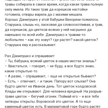
травы собирала в самое время, когда какая трава полную
силу имела. Из таких трав да корешков настойки
готовила, отвары варила да с мазями мешала.
Хорошо Данилушке у этой бабушки Вихорихи пожилось.
Старушка, слышь-ко, ласковая да словоохотливая, а трав,
да корешков, да цветков всяких у ней насушено да
навешано по всей избе. Данилушко к травам-то
любопытен – как эту зовут? где растет? какой цветок?
Старушка ему и рассказывает.
Раз Данилушко и спрашивает:
– Ты, бабушка, всякий цветок в наших местах знаешь?
– Хвастаться, – говорит, – не буду, а все будто знаю,
какие открытые-то.
– А разве, – спрашивает, – еще не открытые бывают?
– Есть, – отвечает, – и такие. Папору вот слыхал? Она
будто цветет на Иванов день. Тот цветок колдовской.
Клады им открывают. Для человека вредный. На разрыв-
траве цветок – бегучий огонек. Поймай его – и все тебе
затворы открыты. Воровской это цветок. А то еще
каменный цветок есть. В малахитовой горе будто растет.