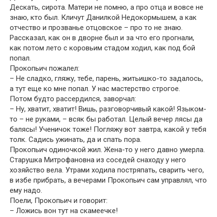
Дескать, сирота. Матери не помню, а про отца и вовсе не
знаю, кто был. Кличут Данилкой Недокормышем, а как
отчество и прозванье отцовское – про то не знаю.
Рассказал, как он в дворне был и за что его прогнали,
как потом лето с коровьим стадом ходил, как под бой
попал.
Прокопьич пожалел:
– Не сладко, гляжу, тебе, парень, житьишко-то задалось,
а тут еще ко мне попал. У нас мастерство строгое.
Потом будто рассердился, заворчал:
– Ну, хватит, хватит! Вишь, разговорчивый какой! Языком-
то – не руками, – всяк бы работал. Целый вечер лясы да
балясы! Ученичок тоже! Погляжу вот завтра, какой у тебя
толк. Садись ужинать, да и спать пора.
Прокопьич одиночкой жил. Жена-то у него давно умерла.
Старушка Митрофановна из соседей снаходу у него
хозяйство вела. Утрами ходила постряпать, сварить чего,
в избе прибрать, а вечерами Прокопьич сам управлял, что
ему надо.
Поели, Прокопьич и говорит:
– Ложись вон тут на скамеечке!