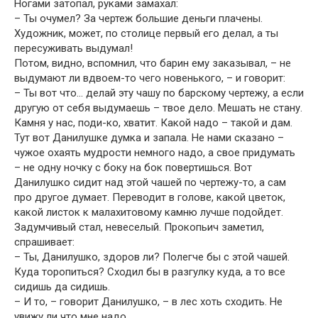
Ногами затопал, руками замахал:
– Ты очумел? За чертеж большие деньги плачены.
Художник, может, по столице первый его делал, а ты
пересуживать выдумал!
Потом, видно, вспомнил, что барин ему заказывал, – не
выдумают ли вдвоем-то чего новенького, – и говорит:
– Ты вот что… делай эту чашу по барскому чертежу, а если
другую от себя выдумаешь – твое дело. Мешать не стану.
Камня у нас, поди-ко, хватит. Какой надо – такой и дам.
Тут вот Данилушке думка и запала. Не нами сказано –
чужое охаять мудрости немного надо, а свое придумать
– не одну ночку с боку на бок повертишься. Вот
Данилушко сидит над этой чашей по чертежу-то, а сам
про другое думает. Переводит в голове, какой цветок,
какой листок к малахитовому камню лучше подойдет.
Задумчивый стал, невеселый. Прокопьич заметил,
спрашивает:
– Ты, Данилушко, здоров ли? Полегче бы с этой чашей.
Куда торопиться? Сходил бы в разгулку куда, а то все
сидишь да сидишь.
– И то, – говорит Данилушко, – в лес хоть сходить. Не
увижу ли что мне надо.