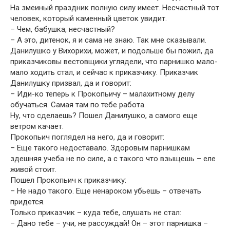
На змеиный праздник полную силу имеет. Несчастный тот
человек, который каменный цветок увидит.
– Чем, бабушка, несчастный?
– А это, дитенок, я и сама не знаю. Так мне сказывали.
Данилушко у Вихорихи, может, и подольше бы пожил, да
приказчиковы вестовщики углядели, что парнишко мало-
мало ходить стал, и сейчас к приказчику. Приказчик
Данилушку призвал, да и говорит:
– Иди-ко теперь к Прокопьичу – малахитному делу
обучаться. Самая там по тебе работа.
Ну, что сделаешь? Пошел Данилушко, а самого еще
ветром качает.
Прокопьич поглядел на него, да и говорит:
– Еще такого недоставало. Здоровым парнишкам
здешняя учеба не по силе, а с такого что взыщешь – еле
живой стоит.
Пошел Прокопьич к приказчику:
– Не надо такого. Еще ненароком убьешь – отвечать
придется.
Только приказчик – куда тебе, слушать не стал:
– Дано тебе – учи, не рассуждай! Он – этот парнишка –