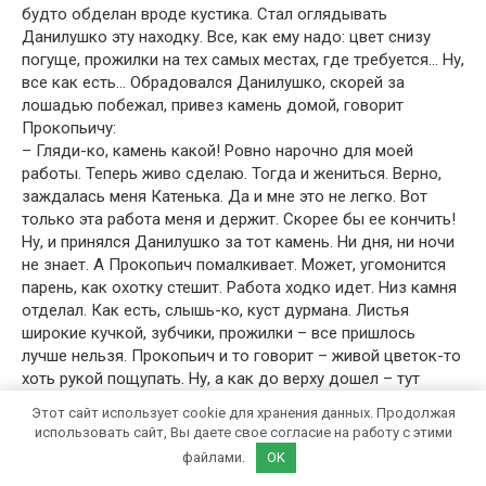
будто обделан вроде кустика. Стал оглядывать
Данилушко эту находку. Все, как ему надо: цвет снизу
погуще, прожилки на тех самых местах, где требуется… Ну,
все как есть… Обрадовался Данилушко, скорей за
лошадью побежал, привез камень домой, говорит
Прокопьичу:
– Гляди-ко, камень какой! Ровно нарочно для моей
работы. Теперь живо сделаю. Тогда и жениться. Верно,
заждалась меня Катенька. Да и мне это не легко. Вот
только эта работа меня и держит. Скорее бы ее кончить!
Ну, и принялся Данилушко за тот камень. Ни дня, ни ночи
не знает. А Прокопьич помалкивает. Может, угомонится
парень, как охотку стешит. Работа ходко идет. Низ камня
отделал. Как есть, слышь-ко, куст дурмана. Листья
широкие кучкой, зубчики, прожилки – все пришлось
лучше нельзя. Прокопьич и то говорит – живой цветок-то
хоть рукой пощупать. Ну, а как до верху дошел – тут
заколодило. Стебелек выточил, боковые листики
Этот сайт использует cookie для хранения данных. Продолжая
тонехоньки – как только держатся! Чашку, как у дурман-
использовать сайт, Вы даете свое согласие на работу с этими
цветка, а не то… Не живой стал и красоту потерял.
файлами.
OK
Данилушко тут и сна лишился. Сидит над этой своей