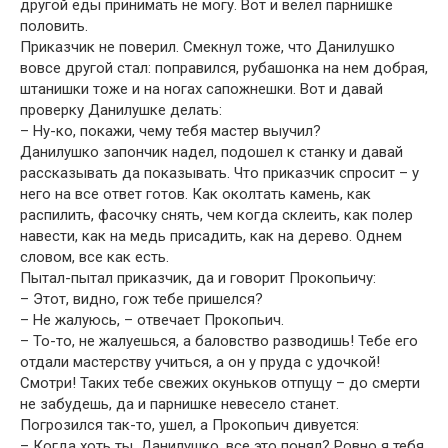
другой еды принимать не могу. Вот и велел парнишке
половить.
Приказчик не поверил. Смекнул тоже, что Данилушко
вовсе другой стал: поправился, рубашонка на нем добрая,
штанишки тоже и на ногах сапожнешки. Вот и давай
проверку Данилушке делать:
– Ну-ко, покажи, чему тебя мастер выучил?
Данилушко запончик надел, подошел к станку и давай
рассказывать да показывать. Что приказчик спросит – у
него на все ответ готов. Как околтать камень, как
распилить, фасочку снять, чем когда склеить, как полер
навести, как на медь присадить, как на дерево. Однем
словом, все как есть.
Пытал-пытал приказчик, да и говорит Прокопьичу:
– Этот, видно, гож тебе пришелся?
– Не жалуюсь, – отвечает Прокопьич.
– То-то, не жалуешься, а баловство разводишь! Тебе его
отдали мастерству учиться, а он у пруда с удочкой!
Смотри! Таких тебе свежих окуньков отпущу – до смерти
не забудешь, да и парнишке невесело станет.
Погрозился так-то, ушел, а Прокопьич дивуется:
– Когда хоть ты, Данилушко, все это понял? Ровно я тебя