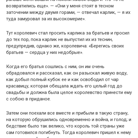
возвратились еще». — «Они у меня стоят в тесном
заточении между двумя горами, — отвечал карлик, — я их
туда замуровал за их высокомерие».
Тут королевич стал просить карлика за братьев и просил
до тех пор, пока карлик не выпустил их из теснин,
предупредив, однако же, королевича: «Берегись своих
братьев — сердца у них недобрые».
Когда его братья сошлись с ним, он им очень
обрадовался и рассказал, как он разыскал живую воду,
как добыл полный кубок ее и как освободил от чар
красавицу, которая обещала ждать его целый год до
свадьбы и должна была целое королевство принести ему
с собою в приданое.
Затем они поехали все вместе и прибыли в такую страну,
на которую обрушились одновременно и война, и голод; и
бедствие было так велико, что король той страны уже
сам готовился погибнуть. Тогда королевич пришел к нему