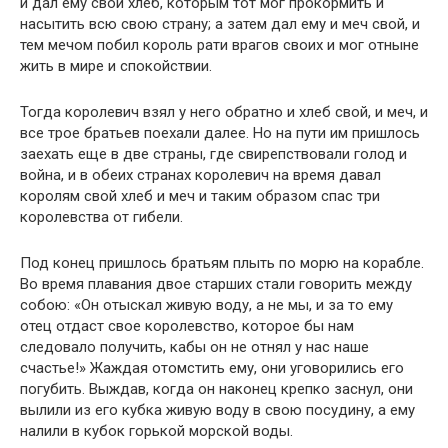
и дал ему свой хлеб, которым тот мог прокормить и
насытить всю свою страну; а затем дал ему и меч свой, и
тем мечом побил король рати врагов своих и мог отныне
жить в мире и спокойствии.
Тогда королевич взял у него обратно и хлеб свой, и меч, и
все трое братьев поехали далее. Но на пути им пришлось
заехать еще в две страны, где свирепствовали голод и
война, и в обеих странах королевич на время давал
королям свой хлеб и меч и таким образом спас три
королевства от гибели.
Под конец пришлось братьям плыть по морю на корабле.
Во время плавания двое старших стали говорить между
собою: «Он отыскал живую воду, а не мы, и за то ему
отец отдаст свое королевство, которое бы нам
следовало получить, кабы он не отнял у нас наше
счастье!» Жаждая отомстить ему, они уговорились его
погубить. Выждав, когда он наконец крепко заснул, они
вылили из его кубка живую воду в свою посудину, а ему
налили в кубок горькой морской воды.