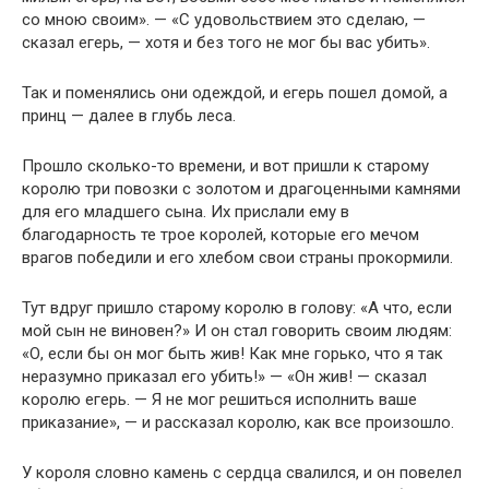
со мною своим». — «С удовольствием это сделаю, —
сказал егерь, — хотя и без того не мог бы вас убить».
Так и поменялись они одеждой, и егерь пошел домой, а
принц — далее в глубь леса.
Прошло сколько-то времени, и вот пришли к старому
королю три повозки с золотом и драгоценными камнями
для его младшего сына. Их прислали ему в
благодарность те трое королей, которые его мечом
врагов победили и его хлебом свои страны прокормили.
Тут вдруг пришло старому королю в голову: «А что, если
мой сын не виновен?» И он стал говорить своим людям:
«О, если бы он мог быть жив! Как мне горько, что я так
неразумно приказал его убить!» — «Он жив! — сказал
королю егерь. — Я не мог решиться исполнить ваше
приказание», — и рассказал королю, как все произошло.
У короля словно камень с сердца свалился, и он повелел