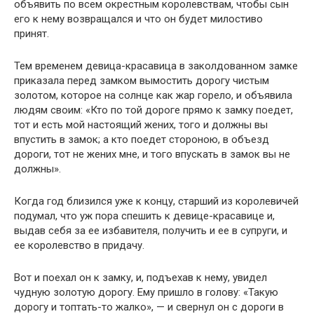
объявить по всем окрестным королевствам, чтобы сын
его к нему возвращался и что он будет милостиво
принят.
Тем временем девица-красавица в заколдованном замке
приказала перед замком вымостить дорогу чистым
золотом, которое на солнце как жар горело, и объявила
людям своим: «Кто по той дороге прямо к замку поедет,
тот и есть мой настоящий жених, того и должны вы
впустить в замок; а кто поедет стороною, в объезд
дороги, тот не жених мне, и того впускать в замок вы не
должны».
Когда год близился уже к концу, старший из королевичей
подумал, что уж пора спешить к девице-красавице и,
выдав себя за ее избавителя, получить и ее в супруги, и
ее королевство в придачу.
Вот и поехал он к замку, и, подъехав к нему, увидел
чудную золотую дорогу. Ему пришло в голову: «Такую
дорогу и топтать-то жалко», — и свернул он с дороги в