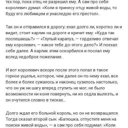
тех пор, пока отец не разрешил ему. А сам про себя
королевич думал: «Коли я принесу отцу живой воды, то
буду его любимцем и унаследую его престол».
Так он и отправился в дорогу; ехал долго ли, коротко ли и
видит, стоит карлик на дороге и кричит ему: «Куда так
поспешаешь?» — «Глупый карапуз, — горделиво отвечал
ему королевич, — какое тебе до-этого дело?» И поехал
себе далее. А карлик этим оскорбился и послал ему
вслед недоброе пожелание.
И вот королевич вскоре после этого попал в такое
горное ущелье, которое, чем далее он по нему ехал, все
более и более сужалось и наконец сузилось настолько,
что он уж ни шагу вперед ступить не мог; не было
возможности ни коня повернуть, ни из седла вылезть, и
он очутился словно в тисках…
Долго ждал его больной король, но он не возвращался.
Тогда сказал второй сын: «Батюшка, отпустите меня на
поиски живой воды», — а сам про себя подумал: «Коли