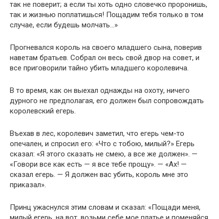
так не поверит; а если ты хоть одно словечко проронишь,
так и жизнью поплатишься! Пощадим тебя только в том
случае, если будешь молчать…»
Прогневался король на своего младшего сына, поверив
наветам братьев. Собрал он весь свой двор на совет, и
все приговорили тайно убить младшего королевича.
В то время, как он выехал однажды на охоту, ничего
дурного не предполагая, его должен был сопровождать
королевский егерь.
Въехав в лес, королевич заметил, что егерь чем-то
опечален, и спросил его: «Что с тобою, милый?» Егерь
сказал: «Я этого сказать не смею, а все же должен». —
«Говори все как есть — я все тебе прощу». — «Ах! —
сказал егерь. — Я должен вас убить, король мне это
приказал».
Принц ужаснулся этим словам и сказал: «Пощади меня,
милый егерь, на вот, возьми себе мое платье и поменяйся