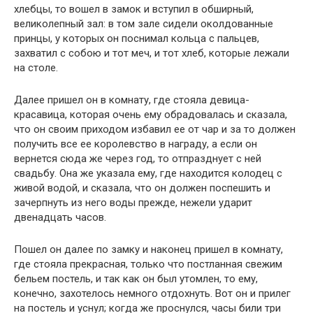
хлебцы, то вошел в замок и вступил в обширный,
великолепный зал: в том зале сидели околдованные
принцы, у которых он поснимал кольца с пальцев,
захватил с собою и тот меч, и тот хлеб, которые лежали
на столе.
Далее пришел он в комнату, где стояла девица-
красавица, которая очень ему обрадовалась и сказала,
что он своим приходом избавил ее от чар и за то должен
получить все ее королевство в награду, а если он
вернется сюда же через год, то отпразднует с ней
свадьбу. Она же указала ему, где находится колодец с
живой водой, и сказала, что он должен поспешить и
зачерпнуть из него воды прежде, нежели ударит
двенадцать часов.
Пошел он далее по замку и наконец пришел в комнату,
где стояла прекрасная, только что постланная свежим
бельем постель, и так как он был утомлен, то ему,
конечно, захотелось немного отдохнуть. Вот он и прилег
на постель и уснул; когда же проснулся, часы били три