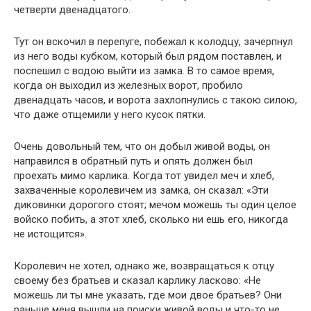
четверти двенадцатого.
Тут он вскочил в перепуге, побежал к колодцу, зачерпнул
из него воды кубком, который был рядом поставлен, и
поспешил с водою выйти из замка. В то самое время,
когда он выходил из железных ворот, пробило
двенадцать часов, и ворота захлопнулись с такою силою,
что даже отщемили у него кусок пятки.
Очень довольный тем, что он добыл живой воды, он
направился в обратный путь и опять должен был
проехать мимо карлика. Когда тот увидел меч и хлеб,
захваченные королевичем из замка, он сказал: «Эти
диковинки дорогого стоят; мечом можешь ты один целое
войско побить, а этот хлеб, сколько ни ешь его, никогда
не истощится».
Королевич не хотел, однако же, возвращаться к отцу
своему без братьев и сказал карлику ласково: «Не
можешь ли ты мне указать, где мои двое братьев? Они
раньше меня вышли на поиски живой воды и что-то не