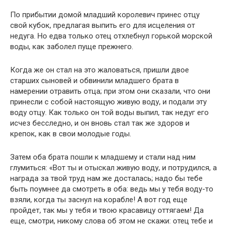
По прибытии домой младший королевич принес отцу
свой кубок, предлагая выпить его для исцеления от
недуга. Но едва только отец отхлебнул горькой морской
воды, как заболел пуще прежнего.
Когда же он стал на это жаловаться, пришли двое
старших сыновей и обвинили младшего брата в
намерении отравить отца; при этом они сказали, что они
принесли с собой настоящую живую воду, и подали эту
воду отцу. Как только он той воды выпил, так недуг его
исчез бесследно, и он вновь стал так же здоров и
крепок, как в свои молодые годы.
Затем оба брата пошли к младшему и стали над ним
глумиться: «Вот ты и отыскал живую воду, и потрудился, а
награда за твой труд нам же досталась; надо бы тебе
быть поумнее да смотреть в оба: ведь мы у тебя воду-то
взяли, когда ты заснул на корабле! А вот год еще
пройдет, так мы у тебя и твою красавицу оттягаем! Да
еще, смотри, никому слова об этом не скажи: отец тебе и