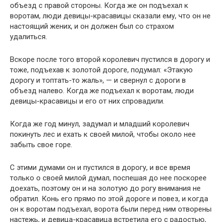
объезд с правой стороны. Когда же он подъехал к
воротам, люди девицы-красавицы сказали ему, что он не
настоящий жених, и он должен был со страхом
удалиться.
Вскоре после того второй королевич пустился в дорогу и
тоже, подъехав к золотой дороге, подумал: «Этакую
дорогу и топтать-то жаль», — и свернул с дороги в
объезд налево. Когда же подъехал к воротам, люди
девицы-красавицы и его от них спровадили.
Когда же год минул, задумал и младший королевич
покинуть лес и ехать к своей милой, чтобы около нее
забыть свое горе.
С этими думами он и пустился в дорогу, и все время
только о своей милой думал, поспешая до нее поскорее
доехать, поэтому он и на золотую до рогу внимания не
обратил. Конь его прямо по этой дороге и повез, и когда
он к воротам подъехал, ворота были перед ним отворены
настежь, и девица-красавица встретила его с радостью,