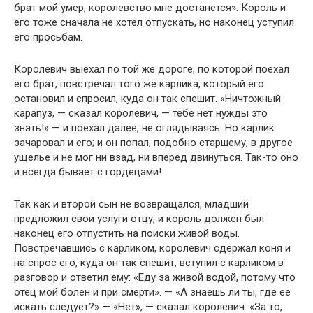
брат мой умер, королевство мне достанется». Король и
его тоже сначала не хотел отпускать, но наконец уступил
его просьбам.
Королевич выехал по той же дороге, по которой поехал
его брат, повстречал того же карлика, который его
остановил и спросил, куда он так спешит. «Ничтожный
карапуз, — сказал королевич, — тебе нет нужды это
знать!» — и поехал далее, не оглядываясь. Но карлик
зачаровал и его; и он попал, подобно старшему, в другое
ущелье и не мог ни взад, ни вперед двинуться. Так-то оно
и всегда бывает с гордецами!
Так как и второй сын не возвращался, младший
предложил свои услуги отцу, и король должен был
наконец его отпустить на поиски живой воды.
Повстречавшись с карликом, королевич сдержал коня и
на спрос его, куда он так спешит, вступил с карликом в
разговор и ответил ему: «Еду за живой водой, потому что
отец мой болен и при смерти». — «А знаешь ли ты, где ее
искать следует?» — «Нет», — сказал королевич. «За то,