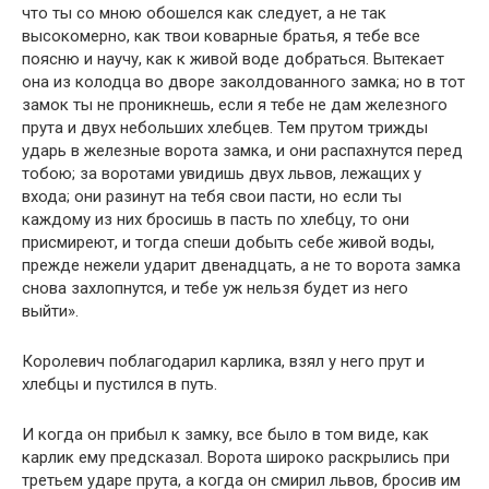
что ты со мною обошелся как следует, а не так
высокомерно, как твои коварные братья, я тебе все
поясню и научу, как к живой воде добраться. Вытекает
она из колодца во дворе заколдованного замка; но в тот
замок ты не проникнешь, если я тебе не дам железного
прута и двух небольших хлебцев. Тем прутом трижды
ударь в железные ворота замка, и они распахнутся перед
тобою; за воротами увидишь двух львов, лежащих у
входа; они разинут на тебя свои пасти, но если ты
каждому из них бросишь в пасть по хлебцу, то они
присмиреют, и тогда спеши добыть себе живой воды,
прежде нежели ударит двенадцать, а не то ворота замка
снова захлопнутся, и тебе уж нельзя будет из него
выйти».
Королевич поблагодарил карлика, взял у него прут и
хлебцы и пустился в путь.
И когда он прибыл к замку, все было в том виде, как
карлик ему предсказал. Ворота широко раскрылись при
третьем ударе прута, а когда он смирил львов, бросив им