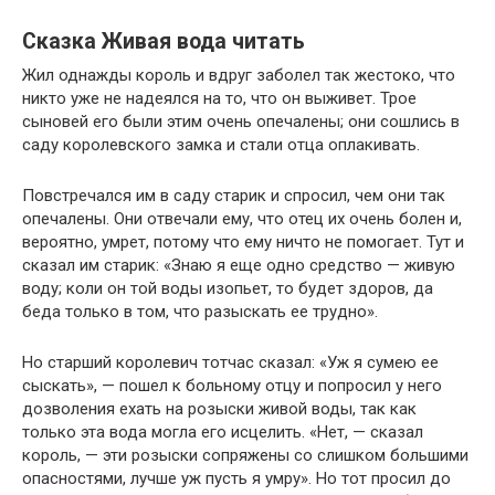
Сказка Живая вода читать
Жил однажды король и вдруг заболел так жестоко, что
никто уже не надеялся на то, что он выживет. Трое
сыновей его были этим очень опечалены; они сошлись в
саду королевского замка и стали отца оплакивать.
Повстречался им в саду старик и спросил, чем они так
опечалены. Они отвечали ему, что отец их очень болен и,
вероятно, умрет, потому что ему ничто не помогает. Тут и
сказал им старик: «Знаю я еще одно средство — живую
воду; коли он той воды изопьет, то будет здоров, да
беда только в том, что разыскать ее трудно».
Но старший королевич тотчас сказал: «Уж я сумею ее
сыскать», — пошел к больному отцу и попросил у него
дозволения ехать на розыски живой воды, так как
только эта вода могла его исцелить. «Нет, — сказал
король, — эти розыски сопряжены со слишком большими
опасностями, лучше уж пусть я умру». Но тот просил до