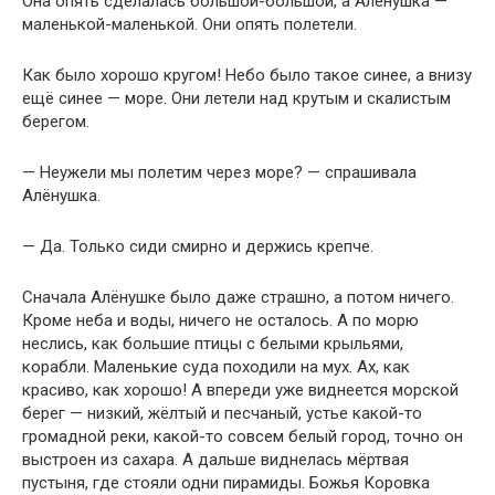
Она опять сделалась большой-большой, а Алёнушка —
маленькой-маленькой. Они опять полетели.
Как было хорошо кругом! Небо было такое синее, а внизу
ещё синее — море. Они летели над крутым и скалистым
берегом.
— Неужели мы полетим через море? — спрашивала
Алёнушка.
— Да. Только сиди смирно и держись крепче.
Сначала Алёнушке было даже страшно, а потом ничего.
Кроме неба и воды, ничего не осталось. А по морю
неслись, как большие птицы с белыми крыльями,
корабли. Маленькие суда походили на мух. Ах, как
красиво, как хорошо! А впереди уже виднеется морской
берег — низкий, жёлтый и песчаный, устье какой-то
громадной реки, какой-то совсем белый город, точно он
выстроен из сахара. А дальше виднелась мёртвая
пустыня, где стояли одни пирамиды. Божья Коровка