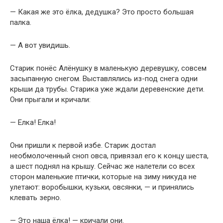
— Какая же это ёлка, дедушка? Это просто большая
палка.
— А вот увидишь.
Старик понёс Алёнушку в маленькую деревушку, совсем
засыпанную снегом. Выставлялись из-под снега одни
крыши да трубы. Старика уже ждали деревенские дети.
Они прыгали и кричали:
— Елка! Елка!
Они пришли к первой избе. Старик достал
необмолоченный сноп овса, привязал его к концу шеста,
а шест поднял на крышу. Сейчас же налетели со всех
сторон маленькие птички, которые на зиму никуда не
улетают: воробышки, кузьки, овсянки, — и принялись
клевать зерно.
— Это наша ёлка! — кричали они.