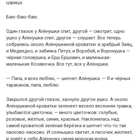
царица.
Баю-баю-баю.
Один глазок у Алёнушки спит, другой — смотрит; одно
ушко у Алёнушки спит, другое — слушает. Все теперь
собрались около Алёнушкиной кроватки: и храбрый Заяц,
и Медведко, и забияка Петух, и Воробей, и Воронушка —
чёрная головушка, и Ерш Ершович, и маленькая-
маленькая Козявочка. Все тут, все у Алёнушки.
— Папа, я всех люблю, — шепчет Алёнушка. — Я и чёрных
тараканов, папа, люблю.
Закрылся другой глазок, заснуло другое ушко. А около
Алёнушкиной кроватки зеленеет весело весенняя травка,
улыбаются цветочки, — много цветочков: голубые,
розовые, жёлтые, синие, красные. Наклонилась над
самой кроваткой зелёная берёзка и шепчет что-то так
ласково-ласково. И солнышко светит, и песочек желтеет,
и зовёт к себе Алёнушку синяя морская волна.