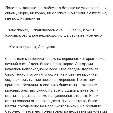
Полетели дальше. Но Алёнушка больше не удивлялась ни
синему морю, ни горам, ни обожжённой солнцем пустыне,
где росли гиацинты.
— Мне жарко, — жаловалась она. — Знаешь, божья
Коровка, это даже нехорошо, когда стоит вечное лето.
— Кто как привык, Алёнушка.
Они летели к высоким горам, на вершинах которых лежал
вечный снег. Здесь было не так жарко. За горами
начались непроходимые леса. Под сводом деревьев
было темно, потому что солнечный свет не проникал
сюда сквозь густые вершины деревьев. По ветвям
прыгали обезьяны. А сколько было птиц — зелёных,
красных, жёлтых, синих. Но всего удивительнее были
цветы, выросшие прямо на древесных стволах. Были
цветы совсем огненного цвета, были пёстрые; были
цветы, походившие на маленьких птичек и на больших
бабочек, — весь лес точно горел разноцветными живыми