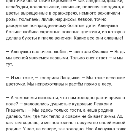
цветочки были такие скромные — как ландыши, фиалки,
незабудки, колокольчики, васильки, полевая гвоздика; а
цветы, выращенные в оранжереях, немного важничали —
розы, тюльпаны, лилии, нарциссы, левкои, точно
разодетые по-праздничному богатые дети. Алёнушка
больше любила скромные полевые цветочки, из которых
делала букеты и плела веночки. Какие все они славные!
— Алёнушка нас очень любит, — шептали Фиалки. — Ведь
мы весной являемся первыми. Только снег стает — и мы
тут.
— И мы тоже, — говорили Ландыши. — Мы тоже весенние
цветочки. Мы неприхотливы и растём прямо в лесу.
— А чем же мы виноваты, что нам холодно расти прямо в
поле? — жаловались душистые кудрявые Левкои и
Гиацинты. — Мы здесь только гости, а наша родина
далеко, там, где так тепло и совсем не бывает зимы. Ах,
как там хорошо, и мы постоянно тоскуем по своей милой
родине. У вас, на севере, так холодно. Нас Алёнушка тоже