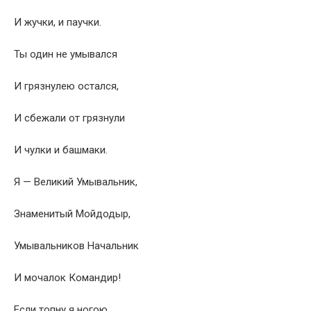
И жучки, и паучки.
Ты один не умывался
И грязнулею остался,
И сбежали от грязнули
И чулки и башмаки.
Я — Великий Умывальник,
Знаменитый Мойдодыр,
Умывальников Начальник
И мочалок Командир!
Если топну я ногою,