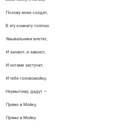
Позову моих солдат,
В эту комнату толпою
Умывальники влетят,
И залают, и завоют,
И ногами застучат,
И тебе головомойку,
Неумытому, дадут —
Прямо в Мойку,
Прямо в Мойку