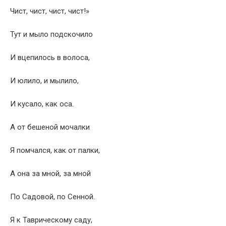
Чист, чист, чист, чист!»
Тут и мыло подскочило
И вцепилось в волоса,
И юлило, и мылило,
И кусало, как оса.
А от бешеной мочалки
Я помчался, как от палки,
А она за мной, за мной
По Садовой, по Сенной.
Я к Таврическому саду,