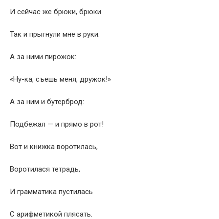
И сейчас же брюки, брюки
Так и прыгнули мне в руки.
А за ними пирожок:
«Ну-ка, съешь меня, дружок!»
А за ним и бутерброд:
Подбежал — и прямо в рот!
Вот и книжка воротилась,
Воротилася тетрадь,
И грамматика пустилась
С арифметикой плясать.