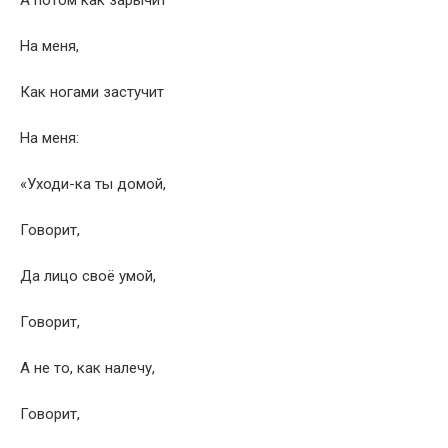
А потом как зарычит
На меня,
Как ногами застучит
На меня:
«Уходи-ка ты домой,
Говорит,
Да лицо своё умой,
Говорит,
А не то, как налечу,
Говорит,