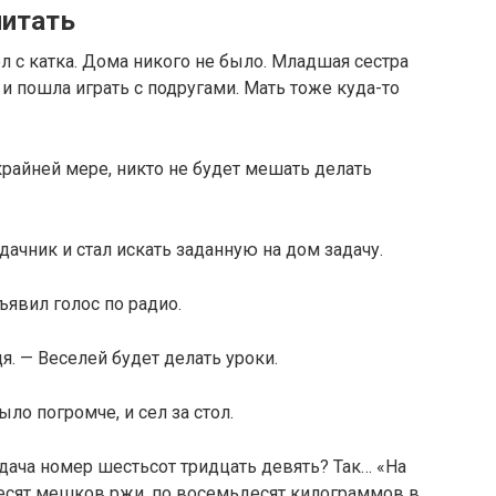
читать
 с катка. Дома никого не было. Младшая сестра
 и пошла играть с подругами. Мать тоже куда-то
крайней мере, никто не будет мешать делать
дачник и стал искать заданную на дом задачу.
ъявил голос по радио.
я. — Веселей будет делать уроки.
ло погромче, и сел за стол.
Задача номер шестьсот тридцать девять? Так… «На
есят мешков ржи, по восемьдесят килограммов в