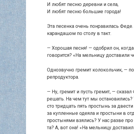
И любят песню деревни и села,
И любят песню большие города!
Эта песенка очень понравилась Феде.
карандашом по столу в такт.
— Хорошая песня! — одобрил он, когда 
говорится? «На мельницу доставили 
Однозвучно гремит колокольчик, — п
репродуктора.
— Ну, гремит и пусть гремит, — сказал
решать. На чем тут мы остановились?
сто тридцать пять простынь за двести
за купленные одеяла и простыни в от
простынями взялись? У нас разве про о
та? А, вот она! «На мельницу достав