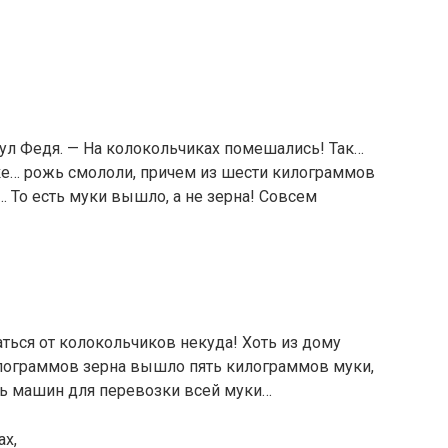
ул Федя. — На колокольчиках помешались! Так…
е… рожь смололи, причем из шести килограммов
 То есть муки вышло, а не зерна! Совсем
ться от колокольчиков некуда! Хоть из дому
илограммов зерна вышло пять килограммов муки,
сь машин для перевозки всей муки…
ах,