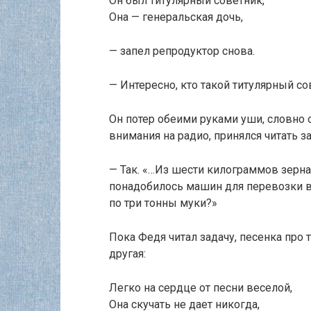
Он был титулярный советник,
Она — генеральская дочь,
— запел репродуктор снова.
— Интересно, кто такой титулярный со
Он потер обеими руками уши, словно о
внимания на радио, принялся читать з
— Так. «…Из шести килограммов зерн
понадобилось машин для перевозки в
по три тонны муки?»
Пока Федя читал задачу, песенка про 
другая:
Легко на сердце от песни веселой,
Она скучать не дает никогда,