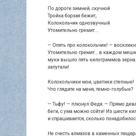
По дороге зимней, скучной
Тройка борзая бежит,
Колокольчик однозвучный
Утомительно гремит…
— Опять про колокольчик! — воскликн
Утомительно гремит… в каждом мешк
муки вышло пять килограммов зерна…
запутали!
Колокольчики мои, цветики степные!
Что глядите на меня, темно-голубые?
— Тьфу! — плюнул Федя. — Прямо дева
беги, с ума можно сойти! Из шести к
и спрашивается, сколько понадобило
Не счесть алмазов в каменных пещер