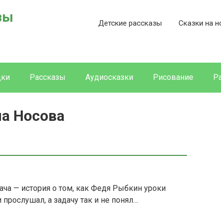
зы
Детские рассказы
Сказки на н
дки
Рассказы
Аудиосказки
Рисование
Р
ча Носова
ача — история о том, как Федя Рыбкин уроки
прослушал, а задачу так и не понял…