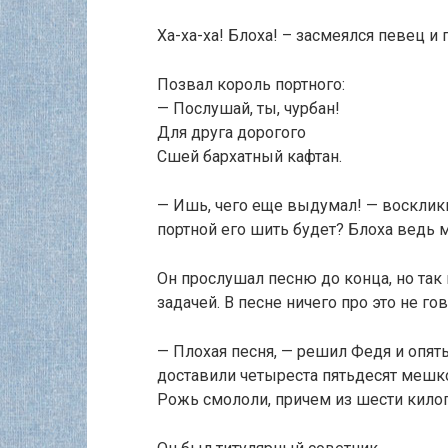
Ха-ха-ха! Блоха! – засмеялся певец и
Позвал король портного:
— Послушай, ты, чурбан!
Для друга дорогого
Сшей бархатный кафтан.
— Ишь, чего еще выдумал! — воскликн
портной его шить будет? Блоха ведь 
Он прослушал песню до конца, но так 
задачей. В песне ничего про это не го
— Плохая песня, — решил Федя и опять
доставили четыреста пятьдесят мешк
Рожь смололи, причем из шести кило