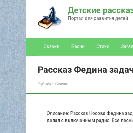
Перейти
Детские расска
к
контенту
Портал для развития детей
Сказки
Басни
Стихи
Зага
Рассказ Федина зада
Рубрика:
Сказки
Описание: Рассказ Носова Федина зад
делал с включенным радио. Все песни 