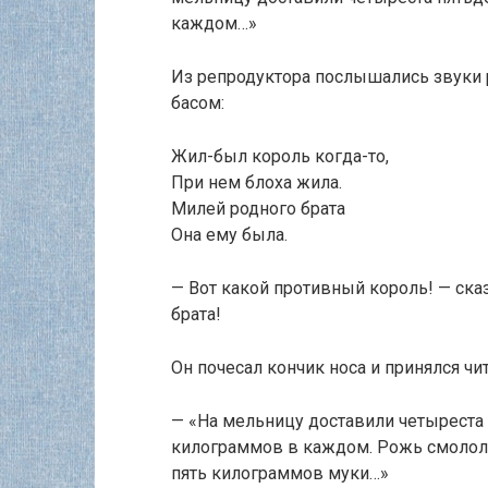
каждом…»
Из репродуктора послышались звуки р
басом:
Жил-был король когда-то,
При нем блоха жила.
Милей родного брата
Она ему была.
— Вот какой противный король! — сказ
брата!
Он почесал кончик носа и принялся чит
— «На мельницу доставили четыреста
килограммов в каждом. Рожь смолол
пять килограммов муки…»