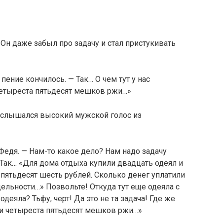
 Он даже забыл про задачу и стал пристукивать
пение кончилось. — Так… О чем тут у нас
четыреста пятьдесят мешков ржи…»
ослышался высокий мужской голос из
 Федя. — Нам-то какое дело? Нам надо задачу
 Так… «Для дома отдыха купили двадцать одеял и
 пятьдесят шесть рублей. Сколько денег уплатили
дельности…» Позвольте! Откуда тут еще одеяла с
деяла? Тьфу, черт! Да это не та задача! Где же
или четыреста пятьдесят мешков ржи…»