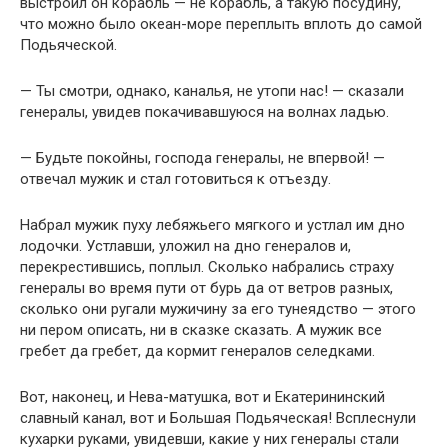
выстроил он корабль — не корабль, а такую посудину,
что можно было океан-море переплыть вплоть до самой
Подьяческой.
— Ты смотри, однако, каналья, не утопи нас! — сказали
генералы, увидев покачивавшуюся на волнах ладью.
— Будьте покойны, господа генералы, не впервой! —
отвечал мужик и стал готовиться к отъезду.
Набрал мужик пуху лебяжьего мягкого и устлал им дно
лодочки. Устлавши, уложил на дно генералов и,
перекрестившись, поплыл. Сколько набрались страху
генералы во время пути от бурь да от ветров разных,
сколько они ругали мужичину за его тунеядство — этого
ни пером описать, ни в сказке сказать. А мужик все
гребет да гребет, да кормит генералов селедками.
Вот, наконец, и Нева-матушка, вот и Екатерининский
славный канал, вот и Большая Подьяческая! Всплеснули
кухарки руками, увидевши, какие у них генералы стали