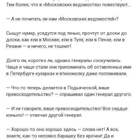
Тем более, что в «Московских ведомостях» повествуют…
— А не почитать ли нам «Московских ведомостей»?
Сыщут нумер, усядутся под тенью, прочтут от доски до
доски, как ели в Москве, ели в Туле, ели в Пензе, ели в
Рязани — и ничего, не тошнит!
Долго ли, коротко ли, однако генералы соскучились.
Чаще и чаще стали они припоминать об оставленных ими
в Петербурге кухарках и втихомолку даже поплакивали.
— Что-то теперь делается в Подьяческой, ваше
превосходительство? — спрашивал один генерал другого.
— И не говорите, ваше превосходительство! Все сердце
изныло! — отвечал другой генерал.
— Хорошо-то оно хорошо здесь — слова нет! А все,
знаете, как-то неловко барашку без ярочки! Да и