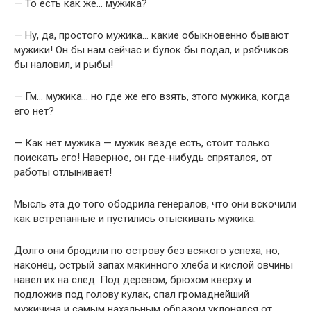
— То есть как же… мужика?
— Ну, да, простого мужика… какие обыкновенно бывают
мужики! Он бы нам сейчас и булок бы подал, и рябчиков
бы наловил, и рыбы!
— Гм… мужика… но где же его взять, этого мужика, когда
его нет?
— Как нет мужика — мужик везде есть, стоит только
поискать его! Наверное, он где-нибудь спрятался, от
работы отлынивает!
Мысль эта до того ободрила генералов, что они вскочили
как встрепанные и пустились отыскивать мужика.
Долго они бродили по острову без всякого успеха, но,
наконец, острый запах мякинного хлеба и кислой овчины
навел их на след. Под деревом, брюхом кверху и
подложив под голову кулак, спал громаднейший
мужичина и самым нахальным образом уклонялся от