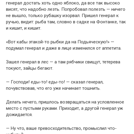
генерал достать хоть одно яблоко, да все так высоко
висят, что надобно лезть. Попробовал полезть — ничего
не вышло, только рубашку изорвал. Пришел генерал к
ручью, видит: рыба там, словно в садке на Фонтанке, так
и кишит, и кишит.
«Вот кабы этакой-то рыбки да на Подьяческую!» —
подумал генерал и даже в лице изменился от аппетита.
Зашел генерал в лес — а там рябчики свищут, тетерева
токуют, зайцы бегают.
— Господи! еды-то! еды-то! — сказал генерал,
почувствовав, что его уже начинает тошнить.
Делать нечего, пришлось возвращаться на условленное
место с пустыми руками. Приходит, а другой генерал уж
дожидается.
— Ну что, ваше превосходительство, промыслил что-