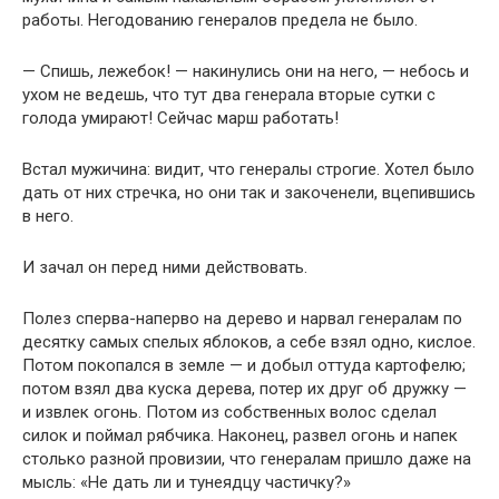
работы. Негодованию генералов предела не было.
— Спишь, лежебок! — накинулись они на него, — небось и
ухом не ведешь, что тут два генерала вторые сутки с
голода умирают! Сейчас марш работать!
Встал мужичина: видит, что генералы строгие. Хотел было
дать от них стречка, но они так и закоченели, вцепившись
в него.
И зачал он перед ними действовать.
Полез сперва-наперво на дерево и нарвал генералам по
десятку самых спелых яблоков, а себе взял одно, кислое.
Потом покопался в земле — и добыл оттуда картофелю;
потом взял два куска дерева, потер их друг об дружку —
и извлек огонь. Потом из собственных волос сделал
силок и поймал рябчика. Наконец, развел огонь и напек
столько разной провизии, что генералам пришло даже на
мысль: «Не дать ли и тунеядцу частичку?»