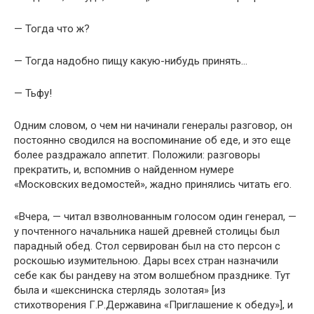
— Тогда что ж?
— Тогда надобно пищу какую-нибудь принять…
— Тьфу!
Одним словом, о чем ни начинали генералы разговор, он
постоянно сводился на воспоминание об еде, и это еще
более раздражало аппетит. Положили: разговоры
прекратить, и, вспомнив о найденном нумере
«Московских ведомостей», жадно принялись читать его.
«Вчера, — читал взволнованным голосом один генерал, —
у почтенного начальника нашей древней столицы был
парадный обед. Стол сервирован был на сто персон с
роскошью изумительною. Дары всех стран назначили
себе как бы рандеву на этом волшебном празднике. Тут
была и «шекснинска стерлядь золотая» [из
стихотворения Г.Р.Державина «Приглашение к обеду»], и