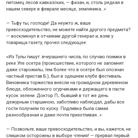
питомец лесов кавказских, — фазан, и, столь редкая в
нашем севере в феврале месяце, земляника…»
— Тьфу ты, господи! Да неужто ж, ваше
превосходительство, не можете найти другого предмета?
— воскликнул в отчаянии другой генерал и, взяв у
товарища газету, прочел следующее:
«Из Тулы пишут: вчерашнего числа, по случаю поимки в
реке Упе осетра (происшествие, которого не запомнят
даже старожилы, тем более что в осетре был опознан
частный пристав Б.), был в здешнем клубе фестиваль.
Виновника торжества внесли на громадном деревянном
блюде, обложенного огурчиками и держащего в пасти
кусок зелени. Доктор П., бывший в тот же день
дежурным старшиною, заботливо наблюдал, дабы все
гости получили по куску. Подливка была самая
разнообразная и даже почти прихотливая…»
— Позвольте, ваше превосходительство, и вы, кажется, не
слишком осторожны в выборе чтения! — прервал первый