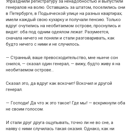
Упразднили регистратуру за ненадобностью и выпустили
генералов на волю. Оставшись за штатом, поселились они
в Петербурге, в Подьяческой улице на разных квартирах;
имели каждый свою кухарку и получали пенсию. Только
вдруг очутились на необитаемом острове, проснулись и
видят: оба под одним одеялом лежат. Разумеется,
сначала ничего не поняли и стали разговаривать, как
будто ничего с ними и не случилось.
— Странный, ваше превосходительство, мне нынче сон
снился, — сказал один генерал, — вижу, будто живу я на
необитаемом острове…
Сказал это, да вдруг как вскочит! Вскочил и другой
генерал.
— Господи! Да что ж это такое! Где мы! — вскрикнули оба
не своим голосом.
И стали друг друга ощупывать, точно ли не во сне, а
наяву с ними случилась такая оказия. Однако, как ни