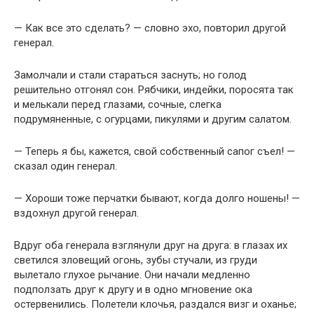
— Как все это сделать? — словно эхо, повторил другой
генерал.
Замолчали и стали стараться заснуть; но голод
решительно отгонял сон. Рябчики, индейки, поросята так
и мелькали перед глазами, сочные, слегка
подрумяненные, с огурцами, пикулями и другим салатом.
— Теперь я бы, кажется, свой собственный сапог съел! —
сказал один генерал.
— Хороши тоже перчатки бывают, когда долго ношены! —
вздохнул другой генерал.
Вдруг оба генерала взглянули друг на друга: в глазах их
светился зловещий огонь, зубы стучали, из груди
вылетало глухое рычание. Они начали медленно
подползать друг к другу и в одно мгновение ока
остервенились. Полетели клочья, раздался визг и оханье;