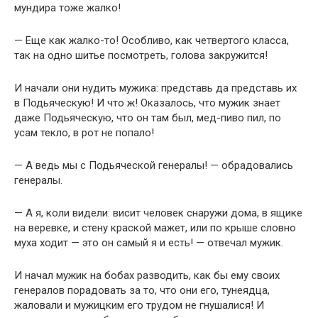
мундира тоже жалко!
— Еще как жалко-то! Особливо, как четвертого класса,
так на одно шитье посмотреть, голова закружится!
И начали они нудить мужика: представь да представь их
в Подьяческую! И что ж! Оказалось, что мужик знает
даже Подьяческую, что он там был, мед-пиво пил, по
усам текло, в рот не попало!
— А ведь мы с Подьяческой генералы! — обрадовались
генералы.
— А я, коли видели: висит человек снаружи дома, в ящике
на веревке, и стену краской мажет, или по крыше словно
муха ходит — это он самый я и есть! — отвечал мужик.
И начал мужик на бобах разводить, как бы ему своих
генералов порадовать за то, что они его, тунеядца,
жаловали и мужицким его трудом не гнушалися! И