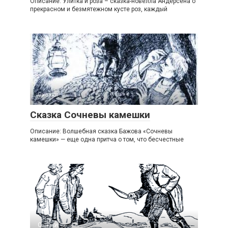
Описание: Улитка и роза – сказка-новелла Андерсена о
прекрасном и безмятежном кусте роз, каждый
Сказки
Сказка Сочневы камешки
Описание: Волшебная сказка Бажова «Сочневы
камешки» — еще одна притча о том, что бесчестные
Сказки