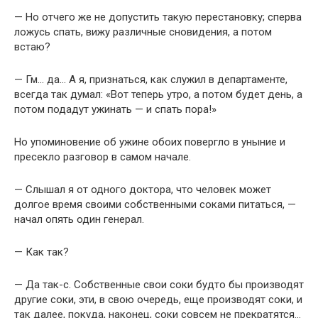
— Но отчего же не допустить такую перестановку; сперва
ложусь спать, вижу различные сновидения, а потом
встаю?
— Гм… да… А я, признаться, как служил в департаменте,
всегда так думал: «Вот теперь утро, а потом будет день, а
потом подадут ужинать — и спать пора!»
Но упоминовение об ужине обоих повергло в уныние и
пресекло разговор в самом начале.
— Слышал я от одного доктора, что человек может
долгое время своими собственными соками питаться, —
начал опять один генерал.
— Как так?
— Да так-с. Собственные свои соки будто бы производят
другие соки, эти, в свою очередь, еще производят соки, и
так далее, покуда, наконец, соки совсем не прекратятся…