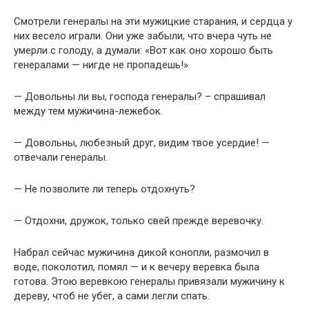
Смотрели генералы на эти мужицкие старания, и сердца у
них весело играли. Они уже забыли, что вчера чуть не
умерли с голоду, а думали: «Вот как оно хорошо быть
генералами — нигде не пропадешь!»
— Довольны ли вы, господа генералы? – спрашивал
между тем мужичина-лежебок.
— Довольны, любезный друг, видим твое усердие! —
отвечали генералы.
— Не позволите ли теперь отдохнуть?
— Отдохни, дружок, только свей прежде веревочку.
Набрал сейчас мужичина дикой конопли, размочил в
воде, поколотил, помял — и к вечеру веревка была
готова. Этою веревкою генералы привязали мужичину к
дереву, чтоб не убег, а сами легли спать.