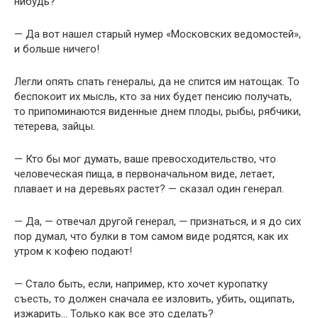
нибудь?
— Да вот нашел старый нумер «Московских ведомостей»,
и больше ничего!
Легли опять спать генералы, да не спится им натощак. То
беспокоит их мысль, кто за них будет пенсию получать,
то припоминаются виденные днем плоды, рыбы, рябчики,
тетерева, зайцы.
— Кто бы мог думать, ваше превосходительство, что
человеческая пища, в первоначальном виде, летает,
плавает и на деревьях растет? — сказал один генерал.
— Да, — отвечал другой генерал, — признаться, и я до сих
пор думал, что булки в том самом виде родятся, как их
утром к кофею подают!
— Стало быть, если, например, кто хочет куропатку
съесть, то должен сначала ее изловить, убить, ощипать,
изжарить… Только как все это сделать?