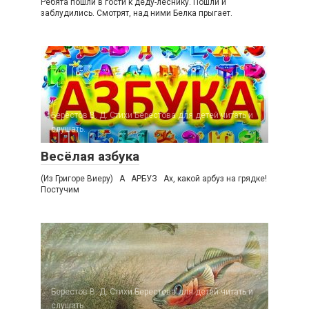
Ребята пошли в гости к деду-леснику. Пошли и
заблудились. Смотрят, над ними Белка прыгает.
Берестов В. Д. Стихи Берестова для детей читать и
слушать.
Весёлая азбука
(Из Григоре Виеру) А АРБУЗ Ах, какой арбуз на грядке!
Постучим
Берестов В. Д. Стихи Берестова для детей читать и
слушать.