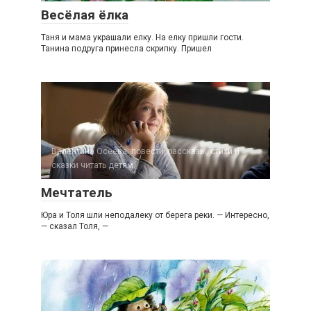
Весёлая ёлка
Таня и мама украшали елку. На елку пришли гости.
Танина подруга принесла скрипку. Пришел
Валентина Осеева: повести, рассказы, стихи и
сказки читать детям.
Мечтатель
Юра и Толя шли неподалеку от берега реки. — Интересно,
— сказал Толя, —