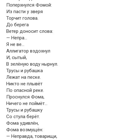
Поперхнулся Фомой:
Из пасти у зверя
Торчит голова.
До берега
Ветер доносит слова:
— Непра…
Я не ве…
Аллигатор вздохнул
И, сытый,
В зелёную воду нырнул.
Трусы и рубашка
Лежат на песке.
Никто не плывёт
По опасной реке.
Проснулся Фома,
Ничего не поймёт…
Трусы и рубашку
Со стула берёт.
Фома удивлён,
Фома возмущён:
— Неправда, товарищи,