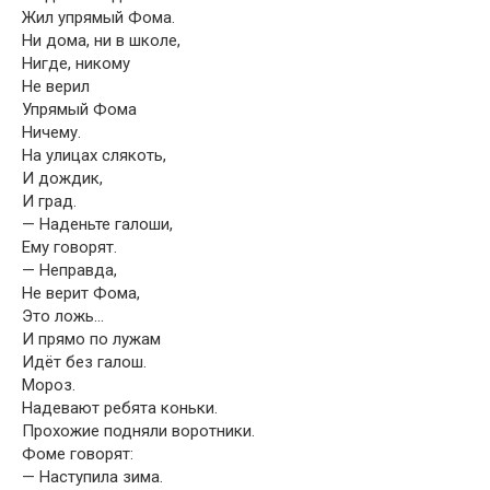
Жил упрямый Фома.
Ни дома, ни в школе,
Нигде, никому
Не верил
Упрямый Фома
Ничему.
На улицах слякоть,
И дождик,
И град.
— Наденьте галоши,
Ему говорят.
— Неправда,
Не верит Фома,
Это ложь…
И прямо по лужам
Идёт без галош.
Мороз.
Надевают ребята коньки.
Прохожие подняли воротники.
Фоме говорят:
— Наступила зима.