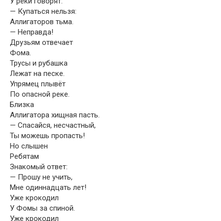
У реки говорят:
— Купаться нельзя:
Аллигаторов тьма.
— Неправда!
Друзьям отвечает
Фома.
Трусы и рубашка
Лежат на песке.
Упрямец плывёт
По опасной реке.
Близка
Аллигатора хищная пасть.
— Спасайся, несчастный,
Ты можешь пропасть!
Но слышен
Ребятам
Знакомый ответ:
— Прошу не учить,
Мне одиннадцать лет!
Уже крокодил
У Фомы за спиной.
Уже крокодил