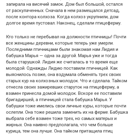
запирала на висячий замок. Дом был большой, остался
от раскулаченных. Сначала в нем размещался детсад,
после контора колхоза. Когда колхоз укрупнили, дом
долгое время пустовал. Наконец, сделали птицеферму.
Кто только не перебывал на должности птичницы! Почти
все женщины деревни, которые теперь уже умерли.
Последними птичницами были знакомая нам Лидия и
бабушка Марья — одна за другой. Марья уже и тогда
была старушкой. Лидия же считалась в то время еще
молодой. Однажды Лидию поставили птичницей. Как
выяснилось позже, она вздумала обменять трех своих
старых кур на колхозных молодок. Что и сделала. Тайком
отнесла своих зажиревших старуток на птицеферму, а
взамен принесла домой молодок. Вскоре ее поставили
бригадиршей, а птичницей стала бабушка Марья. У
бабушки тоже имелись свои личные куры, которые почти
ослепли. Она тоже решила заменить их на ферме. Бабушка
выбрала себе взамен тоже трех, но самых матерых и
жирных. Она наивно предполагала, что чем больше
курица, тем она лучше. Она тайком притащила птиц