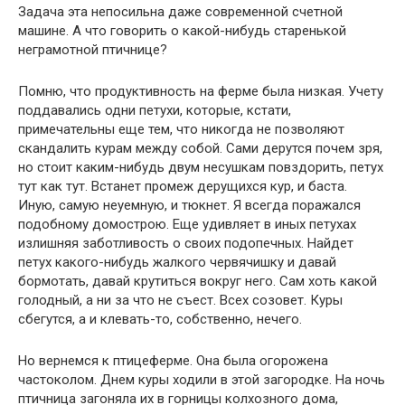
Задача эта непосильна даже современной счетной
машине. А что говорить о какой-нибудь старенькой
неграмотной птичнице?
Помню, что продуктивность на ферме была низкая. Учету
поддавались одни петухи, которые, кстати,
примечательны еще тем, что никогда не позволяют
скандалить курам между собой. Сами дерутся почем зря,
но стоит каким-нибудь двум несушкам повздорить, петух
тут как тут. Встанет промеж дерущихся кур, и баста.
Иную, самую неуемную, и тюкнет. Я всегда поражался
подобному домострою. Еще удивляет в иных петухах
излишняя заботливость о своих подопечных. Найдет
петух какого-нибудь жалкого червячишку и давай
бормотать, давай крутиться вокруг него. Сам хоть какой
голодный, а ни за что не съест. Всех созовет. Куры
сбегутся, а и клевать-то, собственно, нечего.
Но вернемся к птицеферме. Она была огорожена
частоколом. Днем куры ходили в этой загородке. На ночь
птичница загоняла их в горницы колхозного дома,