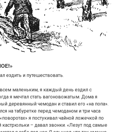
ОЕ!»
л ездить и путешествовать.
овсем маленьким, я каждый день ездил с
огда я мечтал стать вагоновожатым. Дома я
ый деревянный чемодан и ставил его «на попа».
лся на табуретке перед чемоданом и три часа
 «поворотах» я постукивал чайной ложечкой по
 кастрюльки – давал звонки. «Лезут под самые