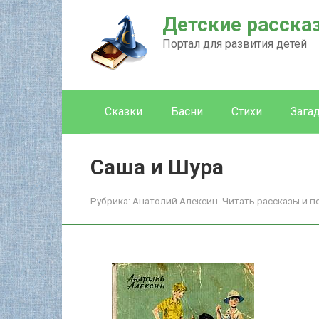
Перейти
Детские расска
к
контенту
Портал для развития детей
Сказки
Басни
Стихи
Зага
Саша и Шура
Рубрика:
Анатолий Алексин. Читать рассказы и п