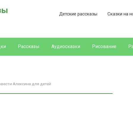
зы
Детские рассказы
Сказки на н
дки
Рассказы
Аудиосказки
Рисование
Р
овести Алексина для детей