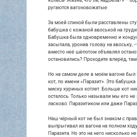
колёса! Жизнь, что ли, надоела?» – бо
ругаются вагоновожатые.
За моей спиной были расставлены сту
бабушка с кожаной авоськой на груди
Бабушка была одновременно и кондук
засыпала, уронив голову на авоську, –
вместо неё шёпотом объявлял останов
остановились? Проходите вперёд, там
Но на самом деле в моём вагоне был
кот, по имени «Паразит». Это бабушка
миску куриных котлет. Больше кот нико
осталось. Только называли мы его не 
ласково: Паразитиком или даже Пара
Наш чёрный кот не был знаком с прав
выпрыгивал из вагона на полном ходу
Паразита. Но это на него нисколько н