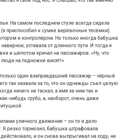
рмотал я себе под нос. Я слышал, что так именно
лья. На самом последнем стуле всегда сидела
 (я приспособил к сумке верёвочные тесёмки).
тором и контролёром. Но только иногда бабушка
 наверное, уставала от длинного пути. И тогда я
ки и шёпотом кричал на пассажиров: «Ну, что
 люди на подножке висят!»
 только один взаправдашний пассажир – чёрный
 его так назвала за то, что он однажды съел целую
гда ничего не таскал, а имя за ним так и
как-нибудь грубо, а, наоборот, очень даже
зитушкой.
илами уличного движения – он то и дело
. Я резко тормозил, бабушка штрафовала
е действовало, и он снова выпрыгивал на ходу, не