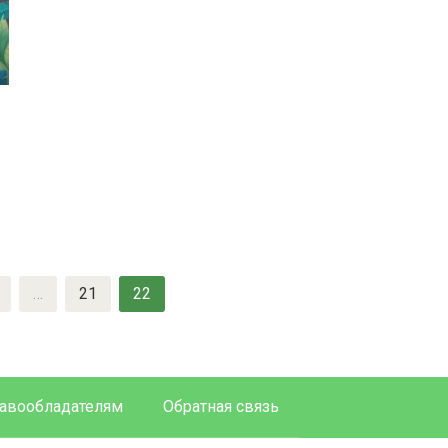
…
21
22
авообладателям
Обратная связь