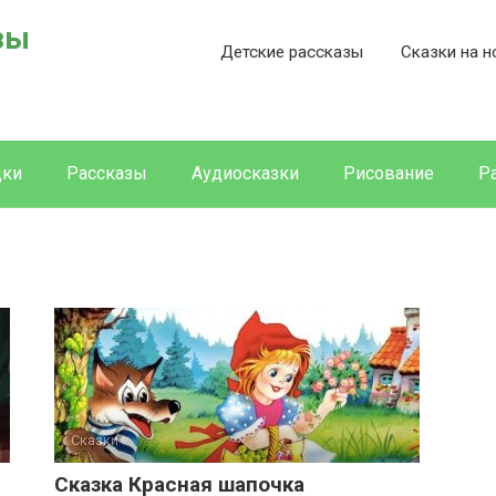
зы
Детские рассказы
Сказки на н
дки
Рассказы
Аудиосказки
Рисование
Р
Сказки
Сказка Красная шапочка