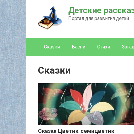
Перейти
Детские расска
к
контенту
Портал для развития детей
Сказки
Басни
Стихи
Зага
Сказки
Сказки
Сказка Цветик-семицветик