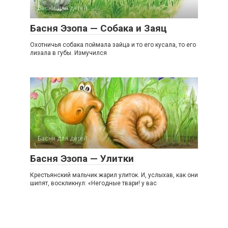
Басни для детей
Басня Эзопа — Собака и Заяц
Охотничья собака поймала зайца и то его кусала, то его
лизала в губы. Измучился
Басни для детей
Басня Эзопа — Улитки
Крестьянский мальчик жарил улиток. И, услыхав, как они
шипят, воскликнул: «Негодные твари! у вас