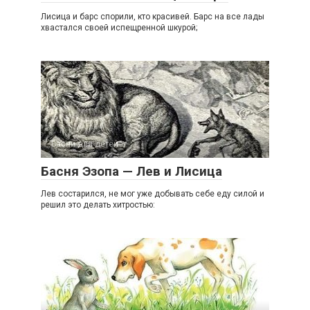
Лисица и барс спорили, кто красивей. Барс на все лады
хвастался своей испещренной шкурой;
Басни для детей
Басня Эзопа — Лев и Лисица
Лев состарился, не мог уже добывать себе еду силой и
решил это делать хитростью: