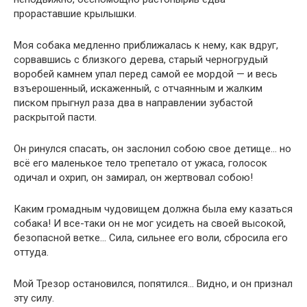
прораставшие крылышки.
Моя собака медленно приближалась к нему, как вдруг,
сорвавшись с близкого дерева, старый черногрудый
воробей камнем упал перед самой ее мордой — и весь
взъерошенный, искаженный, с отчаянным и жалким
писком прыгнул раза два в направлении зубастой
раскрытой пасти.
Он ринулся спасать, он заслонил собою свое детище… но
всё его маленькое тело трепетало от ужаса, голосок
одичал и охрип, он замирал, он жертвовал собою!
Каким громадным чудовищем должна была ему казаться
собака! И все-таки он не мог усидеть на своей высокой,
безопасной ветке… Сила, сильнее его воли, сбросила его
оттуда.
Мой Трезор остановился, попятился… Видно, и он признал
эту силу.